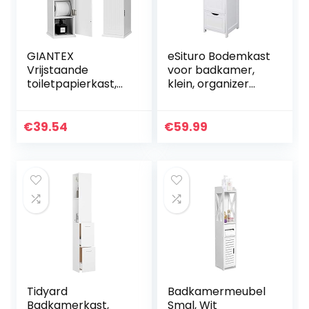
GIANTEX
eSituro Bodemkast
Vrijstaande
voor badkamer,
toiletpapierkast,
klein, organizer
wit,
voor zijladen met 4
toiletpapierhouder
manden, MDF, wit,
met 5 vakken en 3
28 x 29 x 82 cm
€
39.54
€
59.99
afneembare
planken en
tissuedoos,
badkamerkast,
badkamerkast,
staande kast,
zijkast
Tidyard
Badkamermeubel
Badkamerkast,
Smal, Wit