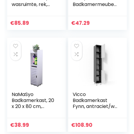
wasruimte, rek,
Badkamermeubel
badkamerkast,
Badkamerplank
badmeubel, hoge
met 1 Open Vak 1
kast,
Lade Staande
€
85.89
€
47.29
houtmateriaal, wit,
Toiletkast
25 x 25 x 170 cm
Badkamerplank,
voor Woonkamer,
Slaapkamer, Gang
80×15.5x15cm
NaMaSyo
Vicco
Badkamerkast, 20
Badkamerkast
x 20 x 80 cm,
Fynn, antraciet/wit
smalle
hoogglans, 30 x 190
badkamerkast,
cm
hoge kast,
€
38.99
€
108.90
badmeubel, kast,