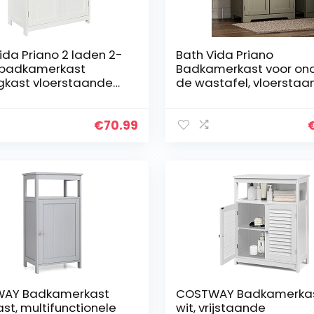
ida Priano 2 laden 2-
Bath Vida Priano
 badkamerkast
Badkamerkast voor on
gkast vloerstaande
de wastafel, vloersta
it
opbergkast,
wastafelmeubel, grijs 
eiken
€
70.99
AY Badkamerkast
COSTWAY Badkamerkas
ast, multifunctionele
wit, vrijstaande