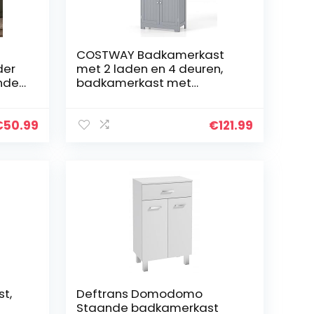
COSTWAY Badkamerkast
der
met 2 laden en 4 deuren,
ande
badkamerkast met
verstelbare planken,
en
opbergkast voor badkamer,
keuken, woonkamer (grijs)
€
50.99
€
121.99
t,
Deftrans Domodomo
Staande badkamerkast