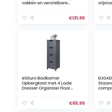
vakken en verstelbare
vrijst
planken, badkamerkast,
met en
hoge kast, hout, opbergkast
regelb
voor badkamer, keuken,
houten
€
131.99
woonkamer (grijs)
bijzet
woonk
kantoo
eSituro Badkamer
EUGAD
Opbergkast met 4 Lade
Staan
Dresser Organizer Floor
compa
Standing Cabinet Unit
st Ops
Opslag Hout, Grijs
92.5x
€
65.99