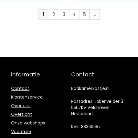
1
2
3
4
5
→
Informatie
Contact
Contact
Badkamerkastje.nl
Klantenservice
Postadres: Lakenvelder 3
Over ons
5507KV Veldhoven
Nederland
Overzicht
Onze webshops
KVK: 88360687
Vacature