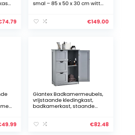
kast
smal – 85 x 50 x 30 cm witte
badkamerkast met
opzetstuk, gelakte
an
badkamerkast met lade
€
74.79
€
149.00
t)
nde
Giantex Badkamermeubels,
,
vrijstaande kledingkast,
, met
badkamerkast, staande
re
kast met lade,
keukenmeubels,
woonkamer,
€
49.99
€
82.48
ruimtebesparend, 60 x 30 x