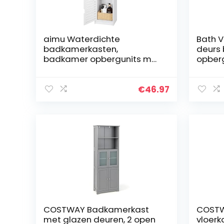
aimu Waterdichte
Bath V
badkamerkasten,
deurs
badkamer opbergunits met
opber
open opbergplank,
unit, w
vrijstaande vloerkasten,
hoekorganisatorkast voor
€
46.97
slaapkamer, keuken, hal, wit.
COSTWAY Badkamerkast
COSTW
met glazen deuren, 2 open
vloerk