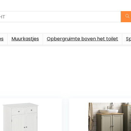
es
Muurkastjes
Opbergruimte boven het toilet
S