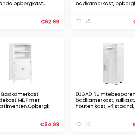
aande opbergkast
badkamerkast, opberg
kele deur en
met 2 rolluikdeuren,
are plank, moderne
keukenkast,
 opberg organisator,
badkamercommode v
€
62.69
kast voor huis
hout voor badkamer,
amer slaapkamer
keuken, woonkamer (wi
r hotel (Grijs)
 Badkamerkast
EUGAD Ruimtebespare
dekast MDF met
badkamerkast, zuilkast
rtimenten,Opbergka
houten kast, vrijstaand
lagplank
lade, deur en verstelba
30x50cm,Wit 0129WY
plank, wit
€
64.99