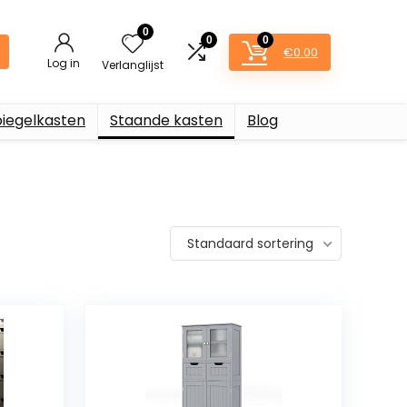
0
0
0
€
0.00
Log in
Verlanglijst
piegelkasten
Staande kasten
Blog
Standaard sortering