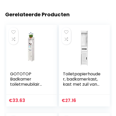
Gerelateerde Producten
GOTOTOP
Toiletpapierhoude
Badkamer
r, badkamerkast,
toiletmeubilair
kast met zuil van
vloerstaande kast
PP, badkamerkast
wit houten kast
op standaard, voor
plank weefsel
badkamer en
€
33.63
€
27.16
opbergrek, 80 x
bijkeuken, 20 x 20 x
15,5 x 15,5 cm
80 cm (wit)