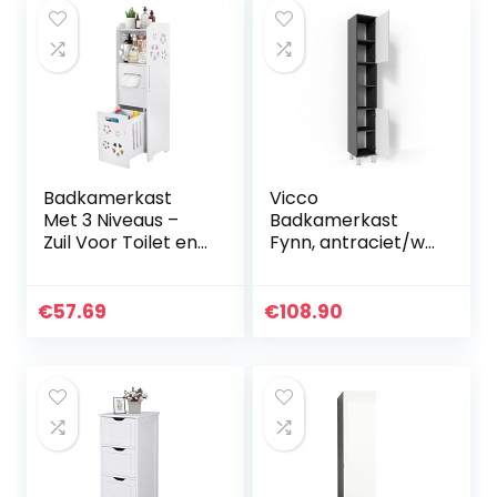
Badkamerkast
Vicco
Met 3 Niveaus –
Badkamerkast
Zuil Voor Toilet en
Fynn, antraciet/wit
Opbergen in de
hoogglans, 30 x 190
Badkamer
cm
€
57.69
€
108.90