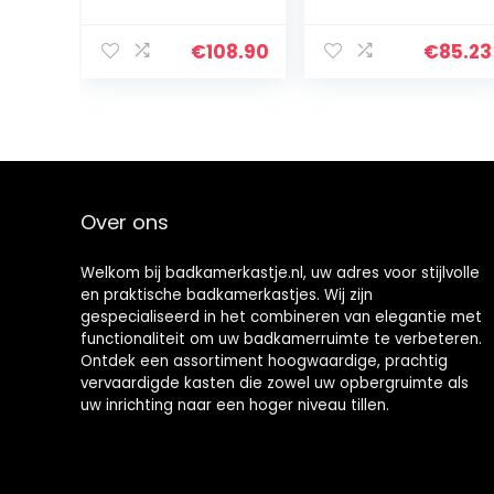
antraciet/wit
badmeubel,
hoogglans, 30 x
hoge kast
190 cm
sonoma-eiken,
€
108.90
€
85.23
32 x 25,5 x 190
cm, spaanplaat
Over ons
Welkom bij badkamerkastje.nl, uw adres voor stijlvolle
en praktische badkamerkastjes. Wij zijn
gespecialiseerd in het combineren van elegantie met
functionaliteit om uw badkamerruimte te verbeteren.
Ontdek een assortiment hoogwaardige, prachtig
vervaardigde kasten die zowel uw opbergruimte als
uw inrichting naar een hoger niveau tillen.