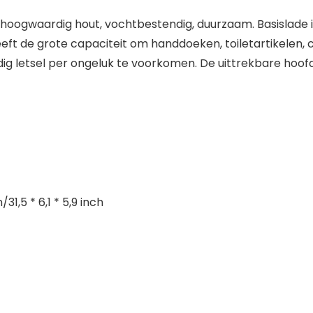
n hoogwaardig hout, vochtbestendig, duurzaam. Basislade
heeft de grote capaciteit om handdoeken, toiletartikelen
g letsel per ongeluk te voorkomen. De uittrekbare hoofd
1,5 * 6,1 * 5,9 inch