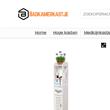
Home
Hoge kasten
Medicijnkastj