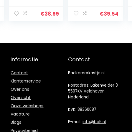
smalle
wit,
badkamerkast,
toiletpapierhou
hoge kast,
der met 5
€
38.99
€
39.54
badmeubel,
vakken en 3
kast, toiletkast,
afneembare
midi-kast,
planken en
badkamerrek,
tissuedoos,
open vak
badkamerkast,
badkamerkast,
staande kast,
Informatie
Contact
zijkast
Contact
Badkamerkastje.nl
Klantenservice
Postadres: Lakenvelder 3
Over ons
5507KV Veldhoven
Nederland
Overzicht
Onze webshops
KVK: 88360687
Vacature
E-mail:
info@bo5.nl
Blogs
Privacybeleid