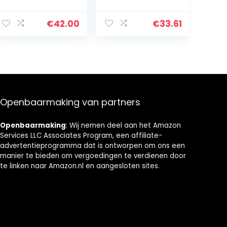
smal
Opbergkast
badkamerrek,
Opbergkast
verstelbare
Weefselopbergr
€
42.00
€
33.61
badkamerkast,
ek voor
hoge kast,
wasruimte,
planken, 2 witte
woonkamer,
toiletrolhouder,
keuken, wit, 80 x
20 x 80 cm
15,5 x 15 cm
Openbaarmaking van partners
Openbaarmaking
: Wij nemen deel aan het Amazon
Services LLC Associates Program, een affiliate-
advertentieprogramma dat is ontworpen om ons een
manier te bieden om vergoedingen te verdienen door
te linken naar Amazon.nl en aangesloten sites.