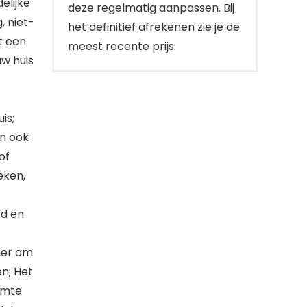
elijke
deze regelmatig aanpassen. Bij
, niet-
het definitief afrekenen zie je de
t een
meest recente prijs.
w huis
is;
an ook
of
eken,
ed en
mer om
n; Het
imte