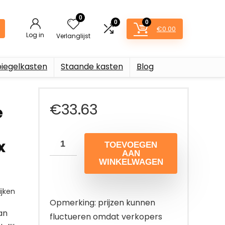
0
0
0
€
0.00
Log in
Verlanglijst
piegelkasten
Staande kasten
Blog
€
33.63
e
x
TOEVOEGEN
AAN
WINKELWAGEN
jken
Opmerking: prijzen kunnen
an
fluctueren omdat verkopers