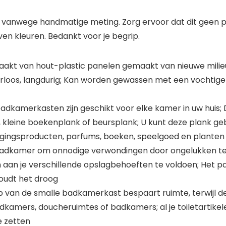
 vanwege handmatige meting. Zorg ervoor dat dit geen pr
en kleuren. Bedankt voor je begrip.
kt van hout-plastic panelen gemaakt van nieuwe milieuv
eurloos, langdurig; Kan worden gewassen met een vochtig
dkamerkasten zijn geschikt voor elke kamer in uw huis; 
kleine boekenplank of beursplank; U kunt deze plank geb
gingsproducten, parfums, boeken, speelgoed en planten
 badkamer om onnodige verwondingen door ongelukken te
m aan je verschillende opslagbehoeften te voldoen; Het 
houdt het droog
p van de smalle badkamerkast bespaart ruimte, terwijl d
adkamers, doucheruimtes of badkamers; al je toiletartik
e zetten