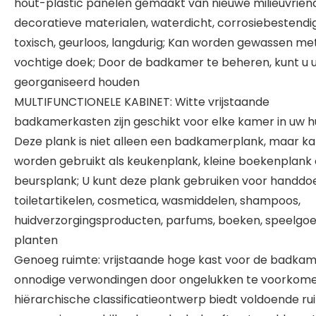
hout-plastic panelen gemaakt van nieuwe milieuvriend
decoratieve materialen, waterdicht, corrosiebestendig
toxisch, geurloos, langdurig; Kan worden gewassen me
vochtige doek; Door de badkamer te beheren, kunt u u
georganiseerd houden
MULTIFUNCTIONELE KABINET: Witte vrijstaande
badkamerkasten zijn geschikt voor elke kamer in uw hu
Deze plank is niet alleen een badkamerplank, maar k
worden gebruikt als keukenplank, kleine boekenplank 
beursplank; U kunt deze plank gebruiken voor handdo
toiletartikelen, cosmetica, wasmiddelen, shampoos,
huidverzorgingsproducten, parfums, boeken, speelgo
planten
Genoeg ruimte: vrijstaande hoge kast voor de badka
onnodige verwondingen door ongelukken te voorkome
hiërarchische classificatieontwerp biedt voldoende ru