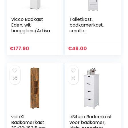
Vicco Badkast
Toiletkast,
Eden, wit
badkamerkast,
hoogglans/Artisan
smalle
-eiken, 40 x 184,2
badkamerkast, 80
cm met 2 deuren
x 20 x 20 cm, hoge
en lade
kast, badkamerrek
€
177.90
€
49.00
met 4 vakken en
deuren, wit
vidaXL
eSituro Bodemkast
Badkamerkast
voor badkamer,