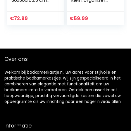
30x30x183,5 cm
klein, organizer
bewerkt hout
voor zijladen met 4
gerookt
manden, MDF, wit,
eikenkleurig,
28 x 29 x 82 cm
€
72.99
€
59.99
badkamer kast,
opbergoplossing,
kastje,
badkamerkastje,
kast, hoge kast
Over ons
Welkom bij badkamerkastje.nl, uw adres voor stijlvolle en
praktische badkamerkastjes. Wij zijn gespecialiseerd in het
combineren van elegantie met functionaliteit om uw
badkamerruimte te verbeteren. Ontdek een assortiment
hoogwaardige, prachtig vervaardigde kasten die zowel uw
opbergruimte als uw inrichting naar een hoger niveau tillen.
Informatie