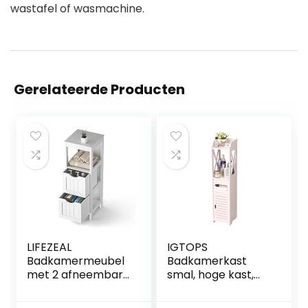
wastafel of wasmachine.
Gerelateerde Producten
LIFEZEAL
IGTOPS
Badkamermeubel
Badkamerkast
met 2 afneembare
smal, hoge kast,
laden, kleine
staande
houten kolomkast,
badkamerkast,