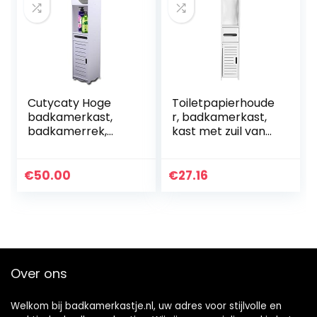
open vak
Cutycaty Hoge
Toiletpapierhoude
badkamerkast,
r, badkamerkast,
badkamerrek,
kast met zuil van
badkamerrek,
PP, badkamerkast
badkamermeubel
op standaard, voor
met 1 lade voor
badkamer en
€
50.00
€
27.16
toiletpapier, open
bijkeuken, 20 x 20 x
vak, klassiek wit, 20
80 cm (wit)
x 20 x 80 cm
Over ons
Welkom bij badkamerkastje.nl, uw adres voor stijlvolle en