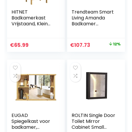
HITNET
Trendteam Smart
Badkamerkast
Living Amanda
Vrijstaand, Klein
Badkamer
Bamboe
Hangkast, 73 x 77 x
Vloerkastje,
23 Cm, Wit
Ruimtebesparend
Hoogglans
Oorspronkelijke
Huidige
€
65.99
€
107.73
12%
Opbergvak aan de
prijs
prijs
zijkant, Natuurlijk
was:
is:
€123.00.
€107.73.
EUGAD
ROLTIN Single Door
Spiegelkast voor
Toilet Mirror
badkamer,
Cabinet Small