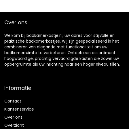
Hangend, met 2
Planken, 60x15x54
cm, Blanc en
Over ons
Groen, BZR140-GR
Welkom bij badkamerkastje.nl, uw adres voor stijlvolle en
praktische badkamerkastjes. Wij zijn gespecialiseerd in het
combineren van elegantie met functionaliteit om uw
badkamerruimte te verbeteren. Ontdek een assortiment
hoogwaardige, prachtig vervaardigde kasten die zowel uw
opbergruimte als uw inrichting naar een hoger niveau tillen.
Informatie
Contact
Klantenservice
Over ons
Overzicht