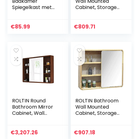
Badkamer
Wall Mounted
Spiegelkast met
Cabinet, Storage
LED-verlichting 1
Organizer
deur open plank
Bathroom Mirror
wandmontage
Cabinet Bathroom
€
85.99
€
809.71
opbergkast
Wall Mirror
badkamerkast
Bedroom Dressing
voor badkamer 45
Storage Mirror,
x 50 cm
Vanity Mirror
(Brown 59 * 10 *
70cm)
ROLTIN Round
ROLTIN Bathroom
Bathroom Mirror
Wall Mounted
Cabinet, Wall
Cabinet, Storage
Mounted Storage
Organizer Solid
Cabinet Mirror
Wood Mirror
Medicine Cabinet,
Cabinet Bathroom
€
3,207.26
€
907.18
3 Level Wooden
Mirror Cabinet