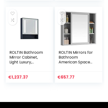
Storage Sliding
Oak Wall-Mounted
Mirror,Black_50C
Mirror Cabinet
M ()
Toilet Sliding Mirror
(Wood Colo
ROLTIN Bathroom
ROLTIN Mirrors for
Mirror Cabinet,
Bathroom
Light Luxury,
American Space
Separate
Aluminum
Bathroom Mirror
Bathroom Mirror
with Shelf, Wall-
Cabinet
€
1,237.37
€
657.77
Mounted Storage
WallMounted
Integrated Smart
Kitchen Medicine
Mirror Cabinet
Cabinet with
PushPull Mirror ()