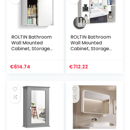
ROLTIN Bathroom
ROLTIN Bathroom
Wall Mounted
Wall Mounted
Cabinet, Storage
Cabinet, Storage
Organizer Wall-
Organizer Mirror
Mounted
Cabinet Without
Bathroom Mirror
Back Panel Sliding
€
614.74
€
712.22
Cabinet Sliding
Mirror Cabinet Left
Door Storage
and Right
Mirror Stainless
Bathroom Mirror
Steel Cosmetic
Cabinet (White 60
Storage Cabinet
* 65cm)