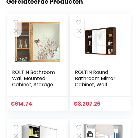
Gerelateerde Producten
ROLTIN Bathroom
ROLTIN Round
Wall Mounted
Bathroom Mirror
Cabinet, Storage
Cabinet, Wall
Organizer
Mounted Storage
Bathroom Mirror
Cabinet Mirror
Cabinet Wall
Medicine Cabinet,
€
614.74
€
3,207.26
Hanging Cabinet
3 Level Wooden
with Rack
Storage Sliding
Mirror,Black_50C
M ()