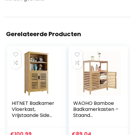
Gerelateerde Producten
HITNET Badkamer
WAOHO Bamboe
Vloerkast,
Badkamerkasten –
Vrijstaande Side
Staand
Opbergkast
Badkamerrek,
Eenheid met
Dressoir voor
Dubbele Deuren
Woonkamer en
€
100.99
€
89.04