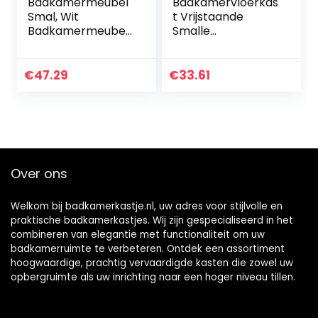
Badkamermeubel
Badkamervloerkas
Smal, Wit
t Vrijstaande
Badkamermeubel
Smalle
Badkamerplank
Opbergkast
met 1 Open Vak 1
Opbergkast
Lade Staande
Weefselopbergrek
€
47.29
€
33.61
Toiletkast
voor wasruimte,
Badkamerplank,
woonkamer,
voor Woonkamer,
keuken, wit, 80 x
Slaapkamer, Gang
15,5 x 15 cm
80×15.5x15cm
Over ons
Welkom bij badkamerkastje.nl, uw adres voor stijlvolle en
praktische badkamerkastjes. Wij zijn gespecialiseerd in het
combineren van elegantie met functionaliteit om uw
badkamerruimte te verbeteren. Ontdek een assortiment
hoogwaardige, prachtig vervaardigde kasten die zowel uw
opbergruimte als uw inrichting naar een hoger niveau tillen.