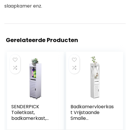
slaapkamer enz.
Gerelateerde Producten
SENDERPICK
Badkamervloerkas
Toiletkast,
t Vrijstaande
badkamerkast,
Smalle
smal
Opbergkast
badkamerrek,
Opbergkast