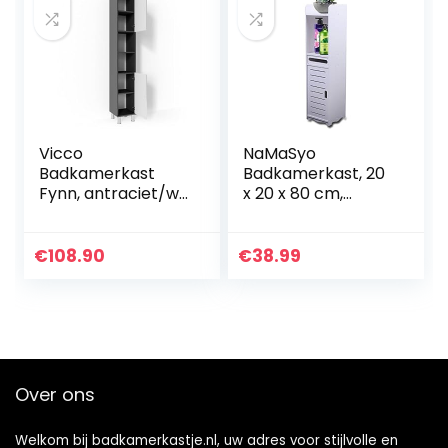
Vicco
NaMaSyo
Badkamerkast
Badkamerkast, 20
Fynn, antraciet/wit
x 20 x 80 cm,
hoogglans, 30 x 190
smalle
cm
badkamerkast,
hoge kast,
€
108.90
€
38.99
badmeubel, kast,
toiletkast, midi-
kast,
badkamerrek,
open vak
Over ons
Welkom bij badkamerkastje.nl, uw adres voor stijlvolle en