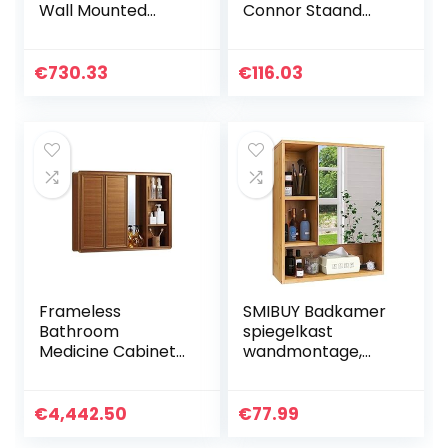
Wall Mounted
Connor Staand
Storage Cabinet
Houten Kastje Met
Mirror Medicine
1 Deur en Plank –
Cabinet, Wooden
Grijs
€
730.33
€
116.03
Storage Cabinets
Organizer for
Bathroom Living
Room, Home
Furniture
Frameless
SMIBUY Badkamer
Bathroom
spiegelkast
Medicine Cabinet
wandmontage,
Recess Installation
bamboe
Only Cabinets
ruimtebesparend
Bathroom
medicijnkastje,
€
4,442.50
€
77.99
Furniture
wandhangend