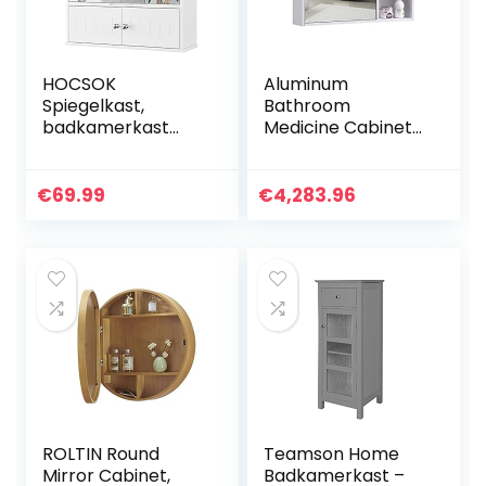
HOCSOK
Aluminum
Spiegelkast,
Bathroom
badkamerkast
Medicine Cabinet
met spiegel,
Recess Installation
hangkast met 2
Only Cabinets
spiegeldeuren en 2
Bathroom
€
69.99
€
4,283.96
houten deuren,
Furniture Solid
verstelbare plank,
Wood Bathroom
voor badkamer,
Bathroom
doucheruimte, wit,
Waterproof (Size :
60 x 17,5 x 55 cm
601460cm) (80 *
14 * 60cm)
ROLTIN Round
Teamson Home
Mirror Cabinet,
Badkamerkast –