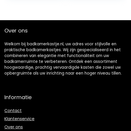
Bathroom Space
over toilet
Aluminum Hidden
opbergkast met
Wall-Mounted
spiegeldeur en
Bathroom Rack
verstelbare plank
Rectangular Bath
(natuurlijk)
Over ons
Mirror (Size :
801367cm) (
100*13*67cm)
Welkom bij badkamerkastje.nl, uw adres voor stijlvolle en
praktische badkamerkastjes. Wij zijn gespecialiseerd in het
combineren van elegantie met functionaliteit om uw
badkamerruimte te verbeteren. Ontdek een assortiment
hoogwaardige, prachtig vervaardigde kasten die zowel uw
opbergruimte als uw inrichting naar een hoger niveau tillen.
Informatie
Contact
Klantenservice
Over ons