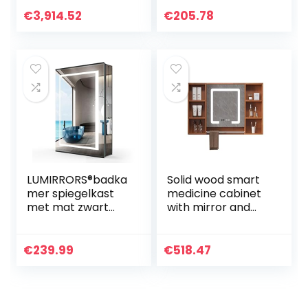
Shelf Wooden
met ronde
Medicine Cabinet
hoekdeur en
€
3,914.52
€
205.78
Cabinets
verstelbare glazen
Bathroom
planken,
Furniture
verzonken of
Bathroom Solid
opbouwmontage
Wood Bedroom
Living Room
Dressing Table
Balcony
LUMIRRORS®badka
Solid wood smart
mer spiegelkast
medicine cabinet
met mat zwart
with mirror and
aluminium
lights,bathroom
dimbare
mirror with
helderheid touch-
storage wall
€
239.99
€
518.47
schakelaar anti-
mounted,bathroo
condens
m vanity mirror
scheerapparaat
with defogger,led
socket
mirror medicine