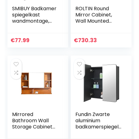
SMIBUY Badkamer
ROLTIN Round
spiegelkast
Mirror Cabinet,
wandmontage,
Wall Mounted
bamboe
Storage Cabinet
ruimtebesparend
Mirror Medicine
medicijnkastje,
Cabinet, Wooden
€
77.99
€
730.33
wandhangend
Storage Cabinets
over toilet
Organizer for
opbergkast met
Bathroom Living
spiegeldeur en
Room, Home
verstelbare plank
Furniture
(zwart)
Mirrored
Fundin Zwarte
Bathroom Wall
aluminium
Storage Cabinet
badkamerspiegelk
with Adjustable
ast 60 x 70 cm