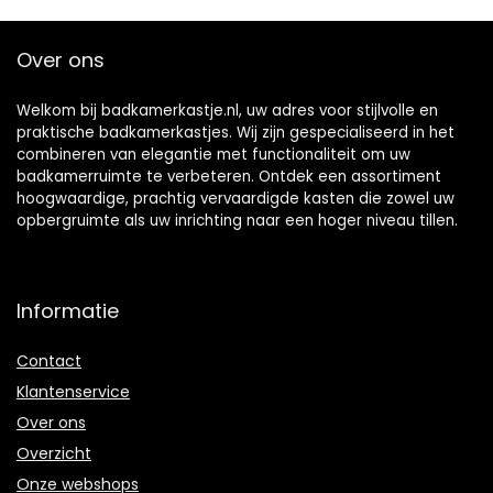
verstelbare
cabinet with towel
planken
rack,time
Over ons
opbergkast 50×70
display(Size:98
cm voor make-up
scheren
Welkom bij badkamerkastje.nl, uw adres voor stijlvolle en
praktische badkamerkastjes. Wij zijn gespecialiseerd in het
combineren van elegantie met functionaliteit om uw
badkamerruimte te verbeteren. Ontdek een assortiment
hoogwaardige, prachtig vervaardigde kasten die zowel uw
opbergruimte als uw inrichting naar een hoger niveau tillen.
Informatie
Contact
Klantenservice
Over ons
Overzicht
Onze webshops