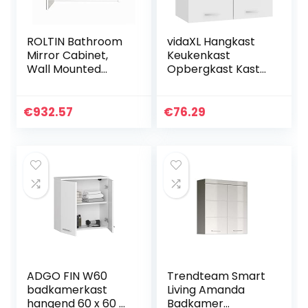
ROLTIN Bathroom
vidaXL Hangkast
Mirror Cabinet,
Keukenkast
Wall Mounted
Opbergkast Kast
Storage Organizer
Keuken
with Adjustable
Opslagkast
Shelf in 3 Positions
Hangkasten Kastje
€
932.57
€
76.29
700mmX600mm
Opbergkasten
Mirrors for
Meubel
Bathroom,Bathroo
Opbergmeubel
m Cabinet
Spaanplaat
Organizer,Pedestal
Hoogglans Wit
S
ADGO FIN W60
Trendteam Smart
badkamerkast
Living Amanda
hangend 60 x 60 x
Badkamer