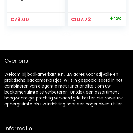
22,5 cm, wandkast
Hangkast, 73 x 77 x
voor badkamer,
23 Cm, Wit
wit, badkamerkast
Hoogglans
Oorspronkelijke
Huidige
€
78.00
€
107.73
12%
met 2 deuren,
prijs
prijs
hangkast,
badkamermeubel,
was:
is:
opbergkast,
€123.00.
€107.73.
badkamerkast
Over ons
Welkom bij badkamerkastje.nl, uw adres voor stijlvolle en
praktische badkamerkastjes. Wij zijn gespecialiseerd in het
combineren van elegantie met functionaliteit om uw
badkamerruimte te verbeteren. Ontdek een assortiment
hoogwaardige, prachtig vervaardigde kasten die zowel uw
opbergruimte als uw inrichting naar een hoger niveau tillen.
Informatie