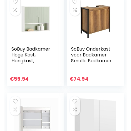
SoBuy Badkamer
SoBuy Onderkast
Hoge Kast,
voor Badkamer
Hangkast,
Smalle Badkamer
Badkamer
Opbergkast met 2
Wandkast,
Deuren en Plank,
Wandcommode,
Vrijstaande
€
59.94
€
74.94
Wandplank,
Wastafelkast voor
Spiegelkast,
Kleine Badkamers
Badkamerkast
en Gastentoiletten
Hangend, met 2
60x60x30 cm
Planken, 60x15x54
BZR63-PF
cm, Blanc en
Groen, BZR140-GR