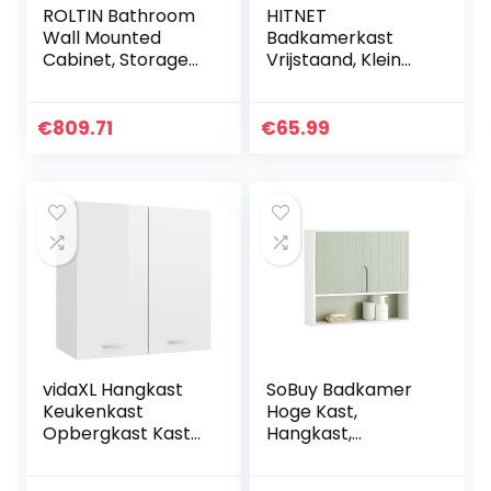
ROLTIN Bathroom
HITNET
Wall Mounted
Badkamerkast
Cabinet, Storage
Vrijstaand, Klein
Organizer
Bamboe
Bathroom Mirror
Vloerkastje,
Cabinet Wall-
Ruimtebesparend
€
809.71
€
65.99
Mounted
Opbergvak aan de
Bathroom Mirror
zijkant, Natuurlijk
Bedroom Wall-
Mounted Vanity
Mirror with Hidden
Shelves (White
vidaXL Hangkast
SoBuy Badkamer
Keukenkast
Hoge Kast,
Opbergkast Kast
Hangkast,
Keuken
Badkamer
Opslagkast
Wandkast,