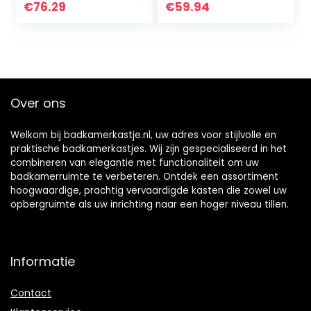
Hangkasten Kastje
Wandcommode,
€
76.29
€
59.94
Opbergkasten
Wandplank,
Meubel
Spiegelkast,
Opbergmeubel
Badkamerkast
Spaanplaat
Hangend, met 2
Hoogglans Wit
Planken, 60x15x54
cm, Blanc en
Over ons
Groen, BZR140-GR
Welkom bij badkamerkastje.nl, uw adres voor stijlvolle en
praktische badkamerkastjes. Wij zijn gespecialiseerd in het
combineren van elegantie met functionaliteit om uw
badkamerruimte te verbeteren. Ontdek een assortiment
hoogwaardige, prachtig vervaardigde kasten die zowel uw
opbergruimte als uw inrichting naar een hoger niveau tillen.
Informatie
Contact