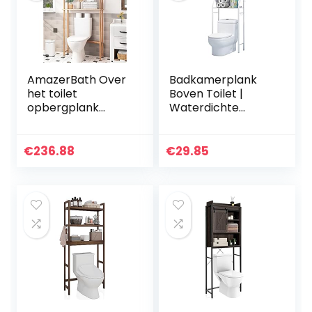
AmazerBath Over
Badkamerplank
het toilet
Boven Toilet |
opbergplank
Waterdichte
bamboe, 3-laags
Opbergplank |
over toilet
Multifunctionele
organizer rek,
Opbergplank |
€
236.88
€
29.85
vrijstaand boven
Bespaar Ruimte
toiletplank voor
met 3 Planken | In
badkamer,
Hoogte
wasserette,
Verstelbare Poten
ruimtebesparend,
natuurlijke kleur