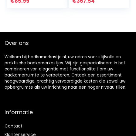
Vrijstaande Toilet
Narrow Side
€
85.99
€
367.54
Ruimtebespaarder
Storage Shelf
met 3-Tier
Above, Floor
Verstelbare
Magnetic,
Planken
Bathroom Storage
(Natuurlijk)
Cabinet,zwart,Thr
ee floors
Over ons
Welkom bij badkamerkastje.nl, uw adres voor stijlvolle en
praktische badkamerkastjes. Wij zijn gespecialiseerd in het
combineren van elegantie met functionaliteit om uw
badkamerruimte te verbeteren. Ontdek een assortiment
hoogwaardige, prachtig vervaardigde kasten die zowel uw
opbergruimte als uw inrichting naar een hoger niveau tillen.
Informatie
Contact
Klantenservice