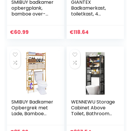
SMIBUY badkamer
GIANTEX
opbergplank,
Badkamerkast,
bamboe over-
toiletkast, 4
het-toilet
planken,
organizerrek,
badkamerrek,
vrijstaand toilet
toiletrek,
€
60.99
€
118.64
ruimtebesparend
vrijstaand,
met 3-laags
badkamerkast
verstelbare
met verstelbare
planken (Walnoot)
planken en
schuifdeur,
badkamerkast,
wc-rek (bruin)
SMIBUY Badkamer
WENNEWU Storage
Opbergrek met
Cabinet Above
Lade, Bamboe
Toilet, Bathroom
Over-Te-Toilet
Toilet Storage
Opbergrek,
Rack, Multi-Storey