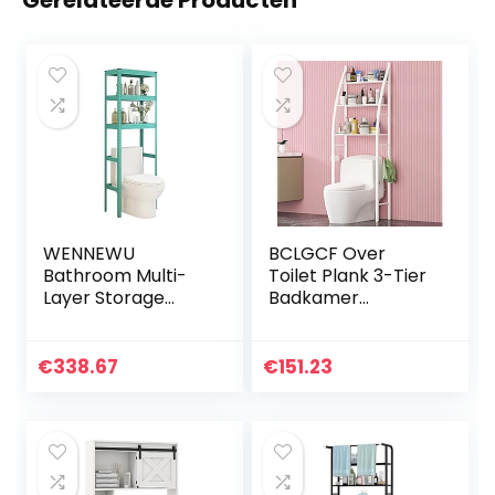
WENNEWU
BCLGCF Over
Bathroom Multi-
Toilet Plank 3-Tier
Layer Storage
Badkamer
Rack, The Shelf
Opbergrek
Above The Floor,
Wasplank Unit
The Shelf Above
Organizer, voor
€
338.67
€
151.23
The Toilet, The
Noodzakelijke
Sundries Storage
items zoals
Rack, The Punch-
Handdoeken
Free
Toiletpapier, Sterk,
Rack,Blauw,60 * 40
Ruimtebesparend