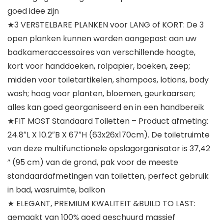
goed idee zijn
★3 VERSTELBARE PLANKEN voor LANG of KORT: De 3
open planken kunnen worden aangepast aan uw
badkameraccessoires van verschillende hoogte,
kort voor handdoeken, rolpapier, boeken, zeep;
midden voor toiletartikelen, shampoos, lotions, body
wash; hoog voor planten, bloemen, geurkaarsen;
alles kan goed georganiseerd en in een handbereik
★FIT MOST Standaard Toiletten – Product afmeting:
24.8″L X 10.2″B X 67″H (63x26x170cm). De toiletruimte
van deze multifunctionele opslagorganisator is 37,42
” (95 cm) van de grond, pak voor de meeste
standaardafmetingen van toiletten, perfect gebruik
in bad, wasruimte, balkon
★ ELEGANT, PREMIUM KWALITEIT &BUILD TO LAST:
gemaakt van 100% goed geschuurd massief