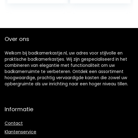
slaapkamer, muur
Wall-Mounted
met plank,
Space Saving
instelbare
Bathroom Mirror
kleurtemperatuur
Cabinet ()
en anti-condens,
60 cm breedte
Over ons
Welkom bij badkamerkastje.nl, uw adres voor stijlvolle en
praktische badkamerkastjes. Wij zijn gespecialiseerd in het
combineren van elegantie met functionaliteit om uw
badkamerruimte te verbeteren. Ontdek een assortiment
hoogwaardige, prachtig vervaardigde kasten die zowel uw
opbergruimte als uw inrichting naar een hoger niveau tillen.
Informatie
Contact
Klantenservice