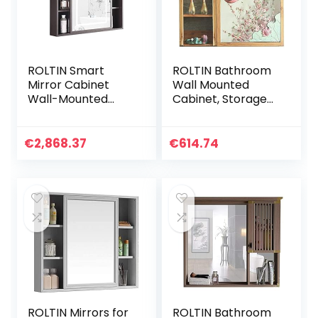
ROLTIN Smart
ROLTIN Bathroom
Mirror Cabinet
Wall Mounted
Wall-Mounted
Cabinet, Storage
Bathroom
Organizer
Bathroom Mirror
Bathroom Mirror
Cabinet Touch
Cabinet Wall
€
2,868.37
€
614.74
Anti-Fog Mirror
Hanging Cabinet
Cabinet Sliding
with Rack
Door Wall-
Mounted
Bathroom
Furniture (Black
60)
ROLTIN Mirrors for
ROLTIN Bathroom