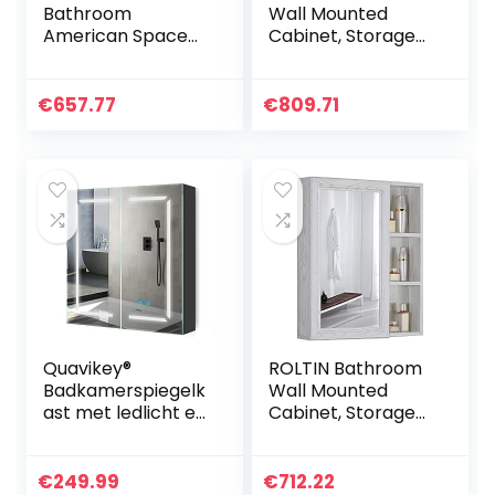
Bathroom
Wall Mounted
American Space
Cabinet, Storage
Aluminum
Organizer
Bathroom Mirror
Bathroom Mirror
Cabinet
Cabinet Bathroom
€
657.77
€
809.71
WallMounted
Wall Mirror
Kitchen Medicine
Bedroom Dressing
Cabinet with
Storage Mirror,
PushPull Mirror ()
Vanity Mirror
(Brown 59 * 10 *
70cm)
Quavikey®
ROLTIN Bathroom
Badkamerspiegelk
Wall Mounted
ast met ledlicht en
Cabinet, Storage
scheerstopcontac
Organizer Wall
t, 2 deuren, zwarte
Storage Cabinet
spiegelkast,
with Vanity Mirror
€
249.99
€
712.22