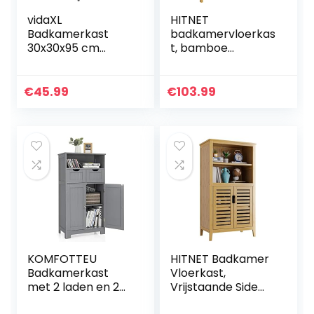
vidaXL
HITNET
Badkamerkast
badkamervloerkas
30x30x95 cm
t, bamboe
spaanplaat
opbergorganizer
hoogglans wit
met 1 deur en 3
open planken aan
€
45.99
€
103.99
de zijkant,
vrijstaande
keukenkast voor
woonkamer hal,
Natuurlijk
KOMFOTTEU
HITNET Badkamer
Badkamerkast
Vloerkast,
met 2 laden en 2
Vrijstaande Side
deurkasten, 60 x
Opbergkast