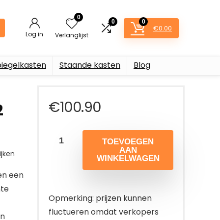
0
0
0
€
0.00
Log in
Verlanglijst
piegelkasten
Staande kasten
Blog
€
100.90
2
TOEVOEGEN
AAN
jken
WINKELWAGEN
en een
mte
Opmerking: prijzen kunnen
fluctueren omdat verkopers
en