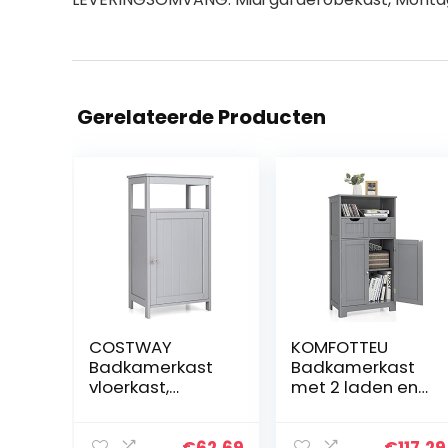
Gerelateerde Producten
COSTWAY
KOMFOTTEU
Badkamerkast
Badkamerkast
vloerkast,
met 2 laden en
multifunctionele
2 deurkasten, 60
vrijstaande
x 30 x 109 cm,
opbergkast met
vrijstaande
€
62.69
€
117.29