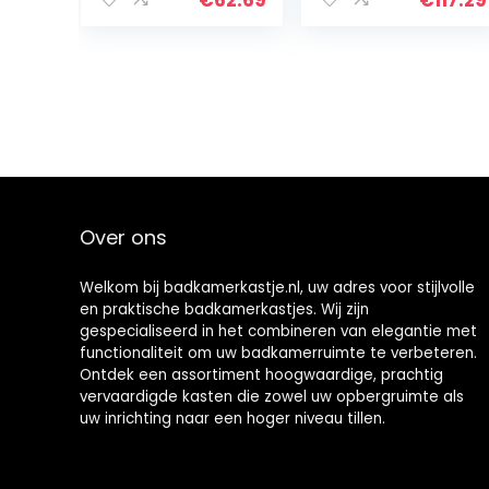
enkele deur en
middenkast van
regelbare plank,
MDF, opbergkast
moderne
voor
houten opberg
woonkamer,
organisator,
toilet,
bijzetkast voor
slaapkamer,
huis woonkamer
keuken (grijs)
slaapkamer
kantoor hotel
(Grijs)
Over ons
Welkom bij badkamerkastje.nl, uw adres voor stijlvolle
en praktische badkamerkastjes. Wij zijn
gespecialiseerd in het combineren van elegantie met
functionaliteit om uw badkamerruimte te verbeteren.
Ontdek een assortiment hoogwaardige, prachtig
vervaardigde kasten die zowel uw opbergruimte als
uw inrichting naar een hoger niveau tillen.