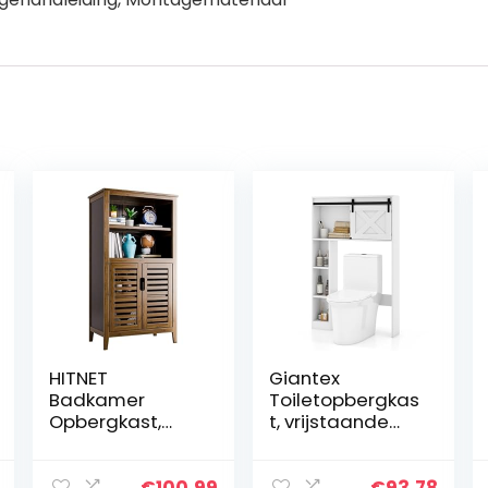
HITNET
Giantex
Badkamer
Toiletopbergkas
Opbergkast,
t, vrijstaande
Vloer Staand
kast met deur
Keuken Keuken
voor badkamer,
Kast Eenheid
organizer met
€
100.99
€
93.78