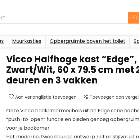
es
Muurkastjes
Opbergruimte boven het toilet
S
Vicco Halfhoge kast “Edge”,
Zwart/Wit, 60 x 79.5 cm met 
deuren en 3 vakken
Aan verlanglijstje toevoegen
Toevoegen aan vergeli
Onze Vicco badkamermeubels uit de Edge serie hebb
“push-to-open” functie en bieden genoeg opbergrui
voor je badkamer.
Het moderne, tweekleurige ontwerp ziet er stijlvol uit 