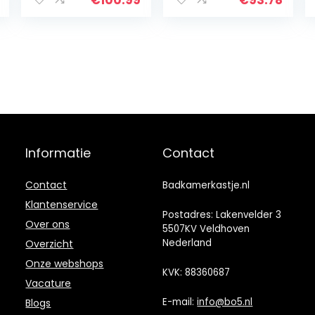
met Deuren en 2
kantelvoorzienin
Verwijderbare
g voor toilet, 84
Planken, Zij
x 17 x 128 cm, wit
Opberg
(wit)
Organisator
Bamboe,
Walnoot
Informatie
Contact
Contact
Badkamerkastje.nl
Klantenservice
Postadres: Lakenvelder 3
Over ons
5507KV Veldhoven
Nederland
Overzicht
Onze webshops
KVK: 88360687
Vacature
E-mail:
info@bo5.nl
Blogs