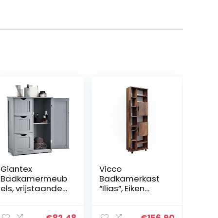
Giantex
Vicco
Badkamermeub
Badkamerkast
els, vrijstaande
“Ilias”, Eiken
kledingkast,
rustiek, 60 x 190
badkamerkast,
cm met deuren
staande kast
en open vakken
€
82.48
€
156.90