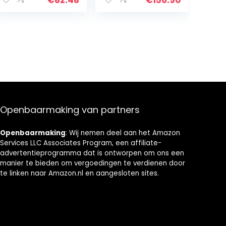
met lade,
keukenmeubels,
woonkamer,
ruimtebesparen
d, 60 x 30 x 81
cm, 3 kleuren
(grijs)
Openbaarmaking van partners
Openbaarmaking
: Wij nemen deel aan het Amazon
Services LLC Associates Program, een affiliate-
advertentieprogramma dat is ontworpen om ons een
manier te bieden om vergoedingen te verdienen door
te linken naar Amazon.nl en aangesloten sites.