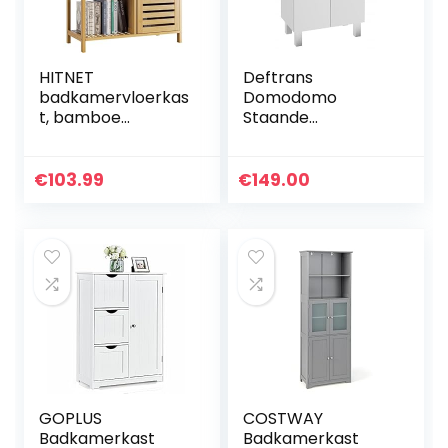
HITNET
Deftrans
badkamervloerkas
Domodomo
t, bamboe
Staande
opbergorganizer
badkamerkast
met 1 deur en 3
smal – 85 x 50 x 30
open planken aan
cm witte
€
103.99
€
149.00
de zijkant,
badkamerkast
vrijstaande
met opzetstuk,
keukenkast voor
gelakte
woonkamer hal,
badkamerkast
Natuurlijk
met lade
GOPLUS
COSTWAY
Badkamerkast
Badkamerkast