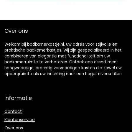
MDF, opbergkast
keukenmeubels,
voor woonkamer,
woonkamer,
toilet, slaapkamer,
ruimtebesparend,
keuken (grijs)
60 x 30 x 81 cm, 3
kleuren (grijs)
Over ons
Welkom bij badkamerkastje.nl, uw adres voor stijlvolle en
praktische badkamerkastjes. Wij zijn gespecialiseerd in het
combineren van elegantie met functionaliteit om uw
badkamerruimte te verbeteren. Ontdek een assortiment
hoogwaardige, prachtig vervaardigde kasten die zowel uw
opbergruimte als uw inrichting naar een hoger niveau tillen.
Informatie
Contact
Klantenservice
Over ons