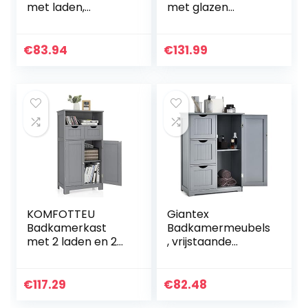
met laden,
met glazen
badkamerkast
deuren, 2 open
met 2
vakken en
opbergvakken,
verstelbare
€
83.94
€
131.99
onderstellkast van
planken,
hout voor
badkamerkast,
badkamer en
hoge kast, hout,
woonkamer (wit)
opbergkast voor
badkamer, keuken,
woonkamer (grijs)
KOMFOTTEU
Giantex
Badkamerkast
Badkamermeubels
met 2 laden en 2
, vrijstaande
deurkasten, 60 x
kledingkast,
30 x 109 cm,
badkamerkast,
vrijstaande
staande kast met
€
117.29
€
82.48
middenkast van
lade,