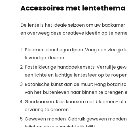
Accessoires met lentethema 
De lente is het ideale seizoen om uw badkamer 
en overweeg deze creatieve ideeën op te neme
Bloemen douchegordijnen
: Voeg een vleugje
levendige kleuren.
Pastelkleurige handdoekensets
: Verruil je g
een ​​lichte en luchtige lentesfeer op te roepen
Botanische kunst aan de muur
: Hang botanis
van het buitenleven naar binnen te brengen e
Geurkaarsen
: Kies kaarsen met bloemen- of 
ervaring te creëren.
Geweven manden
: Gebruik geweven manden 
krijgt en deze overzichtelijk blijft.