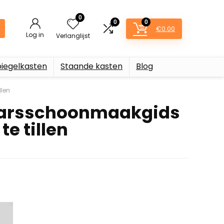
0
0
0
€
0.00
Log in
Verlanglijst
piegelkasten
Staande kasten
Blog
llen
jaarsschoonmaakgids
e tillen