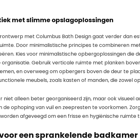
etiek met slimme opslagoplossingen
rontwerp met Columbus Bath Design gaat verder dan est
 ruimte. Door minimalistische principes te combineren me
ëren. Kies voor minimalistische opbergoplossingen die d
e organisatie. Gebruik verticale ruimte met planken boven
nemen, en overweeg om opbergers boven de deur te plaat
ctionele meubels, zoals kasten of manden, die zowel opbe
r niet alleen beter georganiseerd zijn, maar ook visueel 
n de ophoping van vuil en zeepresten te voorkomen. Zo
orden afgeveegd om een ​​frisse en hygiënische ruimte 
n voor een sprankelende badkamer