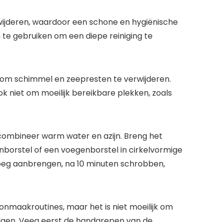
wijderen, waardoor een schone en hygiënische
 gebruiken om een ​​diepe reiniging te
om schimmel en zeepresten te verwijderen.
 niet om moeilijk bereikbare plekken, zoals
 combineer warm water en azijn. Breng het
borstel of een voegenborstel in cirkelvormige
voeg aanbrengen, na 10 minuten schrobben,
nmaakroutines, maar het is niet moeilijk om
 volgen. Veeg eerst de handgrepen van de