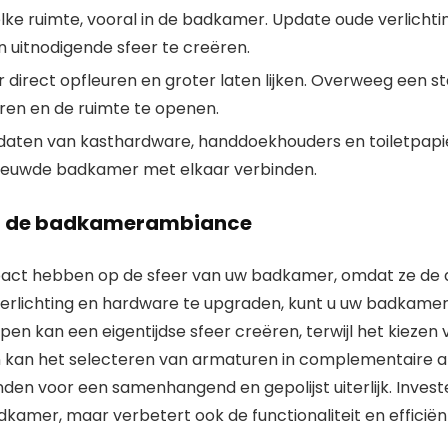
in elke ruimte, vooral in de badkamer. Update oude verli
en uitnodigende sfeer te creëren.
 direct opfleuren en groter laten lijken. Overweeg een
teren en de ruimte te openen.
pdaten van kasthardware, handdoekhouders en toiletpapi
rnieuwde badkamer met elkaar verbinden.
op de badkamerambiance
ct hebben op de sfeer van uw badkamer, omdat ze de alg
lichting en hardware te upgraden, kunt u uw badkamer o
n kan een eigentijdse sfeer creëren, terwijl het kiezen v
kan het selecteren van armaturen in complementaire af
en voor een samenhangend en gepolijst uiterlijk. Inves
dkamer, maar verbetert ook de functionaliteit en efficië