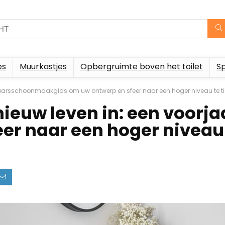
es
Muurkastjes
Opbergruimte boven het toilet
S
aarsschoonmaakgids om uw ontwerp en sfeer naar een hoger niveau te ti
ieuw leven in: een voor
r naar een hoger niveau t