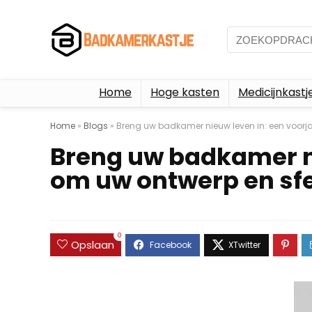
Home
Hoge kasten
Medicijnkastj
Home
»
Blogs
»
Breng uw badkamer nieuw leven in: een voorj
Breng uw badkamer n
om uw ontwerp en sfee
0
Opslaan