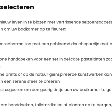
selecteren
nieuw leven in te blazen met verfrissende seizoensacces
n om uw badkamer op te fleuren:
 lentecharme toe met een gebloemd douchegordijn met bl
ewone handdoeken voor een set in delicate pasteltinten 
.
che prints of op de natuur geïnspireerde kunstwerken 
n een serene sfeer te creëren.
citrusgeuren om een ​​geurig tintje aan uw badkamer te
om handdoeken, toiletartikelen of planten op te berge