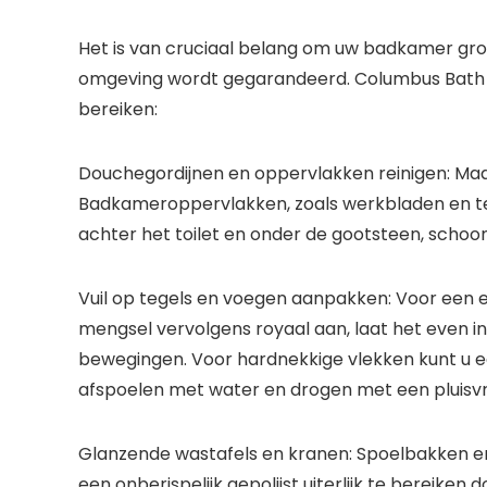
Het is van cruciaal belang om uw badkamer gro
omgeving wordt gegarandeerd. Columbus Bath De
bereiken:
Douchegordijnen en oppervlakken reinigen:
Maa
Badkameroppervlakken, zoals werkbladen en tege
achter het toilet en onder de gootsteen, schoo
Vuil op tegels en voegen aanpakken:
Voor een ef
mengsel vervolgens royaal aan, laat het even 
bewegingen. Voor hardnekkige vlekken kunt u e
afspoelen met water en drogen met een pluisvr
Glanzende wastafels en kranen:
Spoelbakken en 
een ​​onberispelijk gepolijst uiterlijk te berei