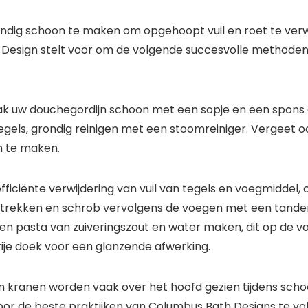
ndig schoon te maken om opgehoopt vuil en roet te ver
sign stelt voor om de volgende succesvolle methoden te
k uw douchegordijn schoon met een sopje en een spons 
ls, grondig reinigen met een stoomreiniger. Vergeet ook
n te maken.
ficiënte verwijdering van vuil van tegels en voegmiddel,
intrekken en schrob vervolgens de voegen met een tanden
en pasta van zuiveringszout en water maken, dit op de 
ije doek voor een glanzende afwerking.
kranen worden vaak over het hoofd gezien tijdens schoo
ken door de beste praktijken van Columbus Bath Designs te