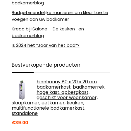
badkamerblog
Budgetvriendelijke manieren om kleur toe te
voegen aan uw badkamer
Kreoo bij iSalone – De keuken- en
badkamerblog
Is 2024 het “Jaar van het bad”?
Bestverkopende producten
hinnhonay 80 x 20 x 20 cm
badkamerkast, badkamerrek,
hoge kast, opbergkast,
geschikt voor woonkamer,
slaapkamer, eetkamer, keuken,
multifunctionele badkamerkast,
standalone
€
39.00