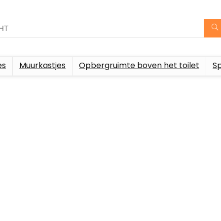
es
Muurkastjes
Opbergruimte boven het toilet
S