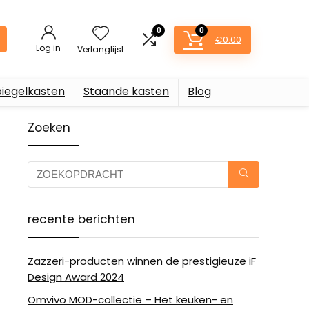
0
0
€
0.00
Log in
Verlanglijst
piegelkasten
Staande kasten
Blog
Zoeken
recente berichten
Zazzeri-producten winnen de prestigieuze iF
Design Award 2024
Omvivo MOD-collectie – Het keuken- en