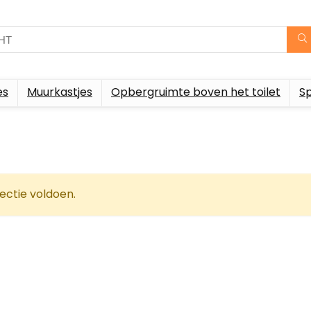
es
Muurkastjes
Opbergruimte boven het toilet
S
ectie voldoen.