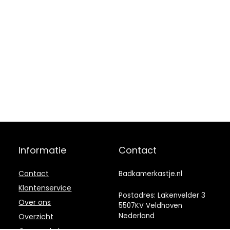
Informatie
Contact
Contact
Badkamerkastje.nl
Klantenservice
Postadres: Lakenvelder 3
Over ons
5507KV Veldhoven
Nederland
Overzicht