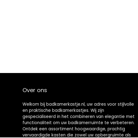
Over ons
Welkom bij badkamerkastje.nl, uw adres voor stijlvolle
en praktische badkamerkastjes. Wij zijn
gespecialiseerd in het combineren van elegantie met
functionaliteit om uw badkamerruimte te verbeteren.
Ontdek een assortiment hoogwaardige, prachtig
vervaardigde kasten die zowel uw opbergruimte als