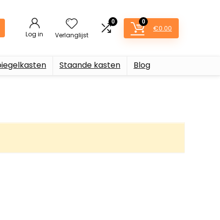
0
0
€
0.00
Log in
Verlanglijst
piegelkasten
Staande kasten
Blog