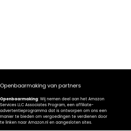
Openbaarmaking van partners
Openbaarmaking
: Wij nemen deel aan het Amazon
Services LLC Associates Program, een affiliate-
advertentieprogramma dat is ontworpen om ons een
manier te bieden om vergoedingen te verdienen door
te linken naar Amazon.nl en aangesloten sites.