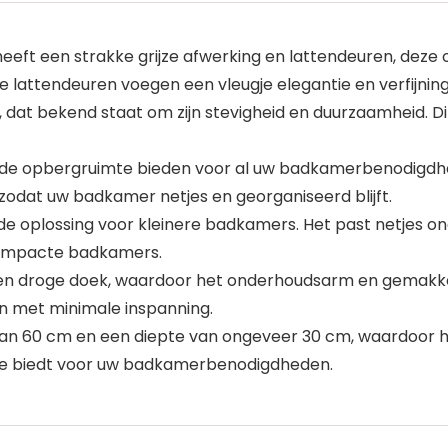
heeft een strakke grijze afwerking en lattendeuren, dez
De lattendeuren voegen een vleugje elegantie en verfijning
t bekend staat om zijn stevigheid en duurzaamheid. Dit z
nde opbergruimte bieden voor al uw badkamerbenodigdhed
dat uw badkamer netjes en georganiseerd blijft.
e oplossing voor kleinere badkamers. Het past netjes o
compacte badkamers.
n droge doek, waardoor het onderhoudsarm en gemakkelij
en met minimale inspanning.
van 60 cm en een diepte van ongeveer 30 cm, waardoor 
te biedt voor uw badkamerbenodigdheden.