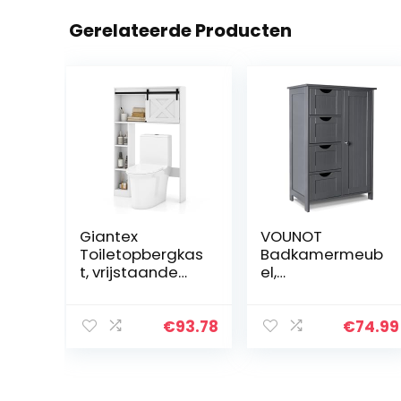
Gerelateerde Producten
Giantex
VOUNOT
Toiletopbergkas
Badkamermeub
t, vrijstaande
el,
kast met deur
badkamermeub
voor badkamer,
el, zijkast met 4
organizer met
laden, kastdeur
€
93.78
€
74.99
kantelvoorzienin
& verstelbare
g voor toilet, 84
planken voor
x 17 x 128 cm, wit
badkamer
(wit)
woonkamer