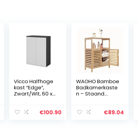
Vicco Halfhoge
WAOHO Bamboe
kast “Edge”,
Badkamerkaste
Zwart/Wit, 60 x
n – Staand
79.5 cm met 2
Badkamerrek,
deuren en 3
Dressoir voor
vakken
Woonkamer en
€
100.90
€
89.04
Keuken 65 x 87 x
33 cm