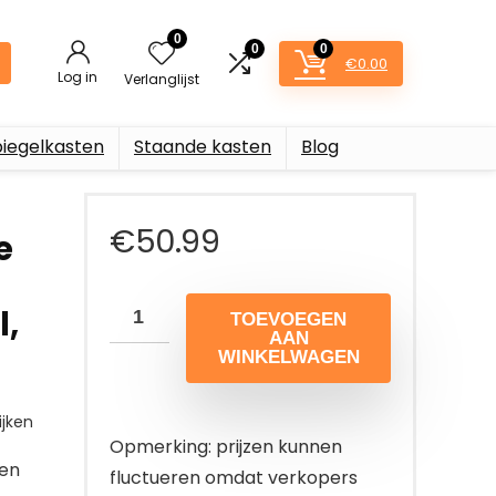
0
0
0
€
0.00
Log in
Verlanglijst
piegelkasten
Staande kasten
Blog
€
50.99
e
l,
TOEVOEGEN
AAN
WINKELWAGEN
jken
Opmerking: prijzen kunnen
een
fluctueren omdat verkopers