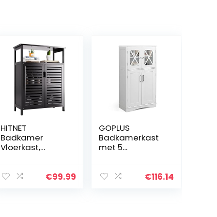
HITNET
GOPLUS
Badkamer
Badkamerkast
Vloerkast,
met 5
Vrijstaande Side
verdiepingen,
Opbergkast,
hoge kast met
Kleine Keuken
glazen deuren,
€
99.99
€
116.14
Pantry Kast
badkamerkast,
Bamboe met 2
opbergkast voor
Deuren en Open
woonkamer,
Planchet, Zwart
badkamer en