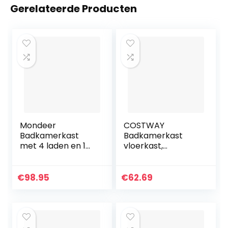
Gerelateerde Producten
Mondeer
COSTWAY
Badkamerkast
Badkamerkast
met 4 laden en 1
vloerkast,
deur moderne stijl
multifunctionele
voor badkamer,
vrijstaande
woonkamer,
opbergkast met
€
98.95
€
62.69
slaapkamer, hal,
enkele deur en
keuken, wit, 56 x 30
regelbare plank,
x 82,5 cm
moderne houten
opberg
organisator,