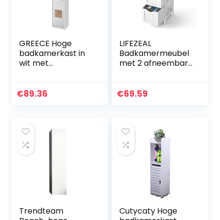
GREECE Hoge
LIFEZEAL
badkamerkast in
Badkamermeubel
wit met
met 2 afneembare
hersenhouten
laden, kleine
applicaties,
houten kolomkast,
badkamerkast
kast op voet met
€
89.36
€
69.59
met veel
open plank, 30 x 30
opbergruimte, 40
x 90 cm (wit)
x 190 x 30 cm (b x h
x d)
Trendteam
Cutycaty Hoge