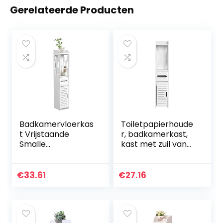
Gerelateerde Producten
Badkamervloerkas
Toiletpapierhoude
t Vrijstaande
r, badkamerkast,
Smalle
kast met zuil van
Opbergkast
PP, badkamerkast
Opbergkast
op standaard, voor
Weefselopbergrek
badkamer en
€
33.61
€
27.16
voor wasruimte,
bijkeuken, 20 x 20 x
woonkamer,
80 cm (wit)
keuken, wit, 80 x
15,5 x 15 cm