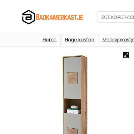
Home
Hoge kasten
Medicijnkastj