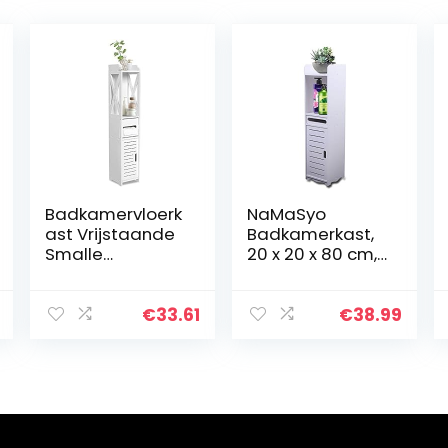
Badkamervloerk
NaMaSyo
ast Vrijstaande
Badkamerkast,
Smalle
20 x 20 x 80 cm,
Opbergkast
smalle
Opbergkast
badkamerkast,
Weefselopbergr
hoge kast,
€
33.61
€
38.99
ek voor
badmeubel,
wasruimte,
kast, toiletkast,
woonkamer,
midi-kast,
keuken, wit, 80 x
badkamerrek,
15,5 x 15 cm
open vak