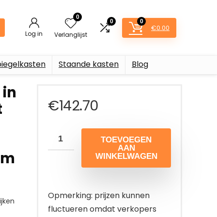
0
0
0
€
0.00
Log in
Verlanglijst
piegelkasten
Staande kasten
Blog
in
€
142.70
t
TOEVOEGEN
AAN
 cm
WINKELWAGEN
Opmerking: prijzen kunnen
jken
fluctueren omdat verkopers