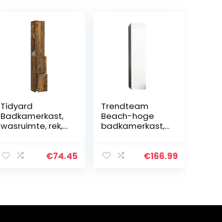
Tidyard
Trendteam
Badkamerkast,
Beach-hoge
wasruimte, rek,
badkamerkast,
badkamerkast,
35 x 157 x 31 cm,
badkamermeub
in rompgrijs
el, hoge kast,
melamine, front
€
74.45
€
166.99
houten
wit hoogglans
materiaal,
met veel
rookeiken, 25 x
opbergruimte
25 x 170 cm