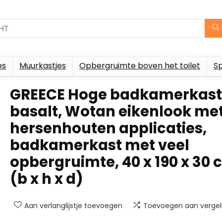
es
Muurkastjes
Opbergruimte boven het toilet
S
GREECE Hoge badkamerkast 
basalt, Wotan eikenlook me
hersenhouten applicaties,
badkamerkast met veel
opbergruimte, 40 x 190 x 30
(b x h x d)
Aan verlanglijstje toevoegen
Toevoegen aan vergeli