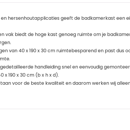
en hersenhoutapplicaties geeft de badkamerkast een eige
open vak biedt de hoge kast genoeg ruimte om je badka
rgen.
ngen van 40 x 190 x 30 cm ruimtebesparend en past dus oo
imte.
 gedetailleerde handleiding snel en eenvoudig gemonteer
x 190 x 30 cm (b x h x d).
 staan voor de beste kwaliteit en daarom werken wij all