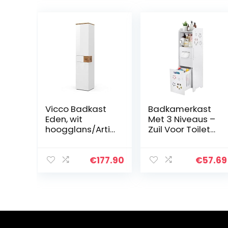
Vicco Badkast
Badkamerkast
Eden, wit
Met 3 Niveaus –
hoogglans/Artis
Zuil Voor Toilet
an-eiken, 40 x
en Opbergen in
184,2 cm met 2
de Badkamer
deuren en lade
€
177.90
€
57.69