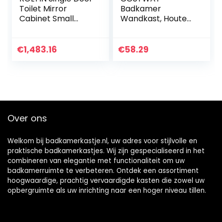
Toilet Mirror
Badkamer
Cabinet Small
Wandkast, Houten
Apartment
Hangend Kast met
Bathroom Storage
Deuren & Planken,
Cabinet Bathroom
Multifunctioneel
€
1,483.16
€
58.29
Wall Cabinet
Opberg Kast
Bathroom Simple
Geschikt voor
Mirror Box
Badkamer, Keuken,
Slaapkamer, Wit
Over ons
Welkom bij badkamerkastje.nl, uw adres voor stijlvolle en
praktische badkamerkastjes. Wij zijn gespecialiseerd in het
combineren van elegantie met functionaliteit om uw
badkamerruimte te verbeteren. Ontdek een assortiment
hoogwaardige, prachtig vervaardigde kasten die zowel uw
opbergruimte als uw inrichting naar een hoger niveau tillen.