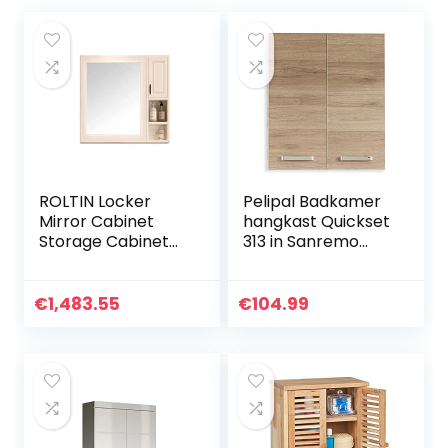
ROLTIN Locker
Pelipal Badkamer
Mirror Cabinet
hangkast Quickset
Storage Cabinet
313 in Sanremo
Wall- Mounted
eiken terra dwars
Bathroom Mirror
replica, 60 cm
Bathroom Wall
breed | badkamer
€
1,483.55
€
104.99
Cabinet (Not
wandkast met 2
Including Other
deuren en 2
Things)
legplanken