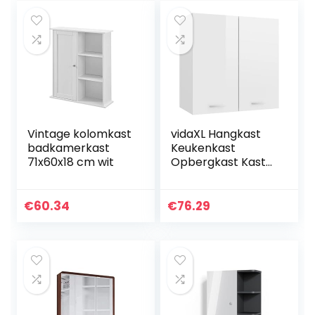
Vintage kolomkast
vidaXL Hangkast
badkamerkast
Keukenkast
71x60x18 cm wit
Opbergkast Kast
Keuken
Opslagkast
Hangkasten Kastje
€
60.34
€
76.29
Opbergkasten
Meubel
Opbergmeubel
Spaanplaat
Hoogglans Wit