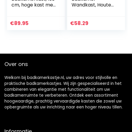
cm, hoge kast met
Wandkast, Houten
planken, zwart
Hangend Kast met
Deuren & Planken,
Multifunctioneel
€
89.95
€
58.29
Opberg Kast
Geschikt voor
Badkamer, Keuken,
Slaapkamer, Wit
Over ons
Welkom bij badkamerkastje.nl, uw adres voor stijlvolle en
praktische badkamerkastjes. Wij zijn gespecialiseerd in het
combineren van elegantie met functionaliteit om uw
badkamerruimte te verbeteren. Ontdek een assortiment
hoogwaardige, prachtig vervaardigde kasten die zowel uw
opbergruimte als uw inrichting naar een hoger niveau tillen.
Informatie