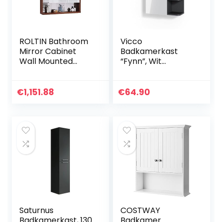
ROLTIN Bathroom
Vicco
Mirror Cabinet
Badkamerkast
Wall Mounted
“Fynn”, Wit
Bathroom Mirror
Hoogglans/Antraci
Storage Cabinet
et, 47.2 x 59.2 cm
Storage Wall
€
1,151.88
€
64.90
Cabinet (Not
Including Other
Things)
Saturnus
COSTWAY
Badkamerkast, 130
Badkamer