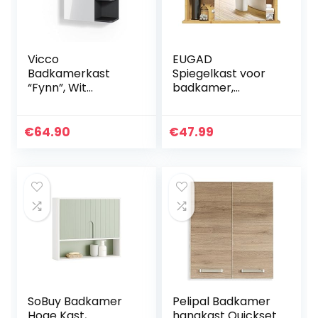
Vicco
EUGAD
Badkamerkast
Spiegelkast voor
“Fynn”, Wit
badkamer,
Hoogglans/Antraci
badkamerkast
et, 47.2 x 59.2 cm
met spiegels,
hangende
€
64.90
€
47.99
badkamerkast
met schuifdeuren,
hangkast voor
badkamer, met
verstelbare plank,
van bamboe, 55 x
35,5 x 14 cm
SoBuy Badkamer
Pelipal Badkamer
Hoge Kast,
hangkast Quickset