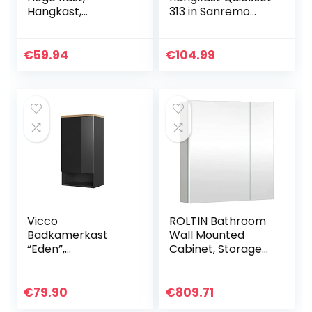
Hangkast,
313 in Sanremo
Badkamer
eiken terra dwars
Wandkast,
replica, 60 cm
Wandcommode,
breed | badkamer
€
59.94
€
104.99
Wandplank,
wandkast met 2
Spiegelkast,
deuren en 2
Badkamerkast
legplanken
Hangend, met 2
Planken, 60x15x54
cm, Blanc en
Groen, BZR140-GR
Vicco
ROLTIN Bathroom
Badkamerkast
Wall Mounted
“Eden”,
Cabinet, Storage
Antraciet/Artisana
Organizer
al eiken, 40 x 77
Bathroom Mirror
cm
Cabinet Wall-
€
79.90
€
809.71
Mounted