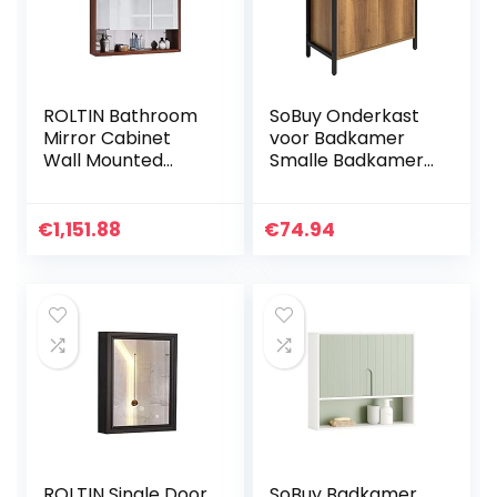
ROLTIN Bathroom
SoBuy Onderkast
Mirror Cabinet
voor Badkamer
Wall Mounted
Smalle Badkamer
Bathroom Mirror
Opbergkast met 2
Storage Cabinet
Deuren en Plank,
Storage Wall
Vrijstaande
€
1,151.88
€
74.94
Cabinet (Not
Wastafelkast voor
Including Other
Kleine Badkamers
Things)
en Gastentoiletten
60x60x30 cm
BZR63-PF
ROLTIN Single Door
SoBuy Badkamer