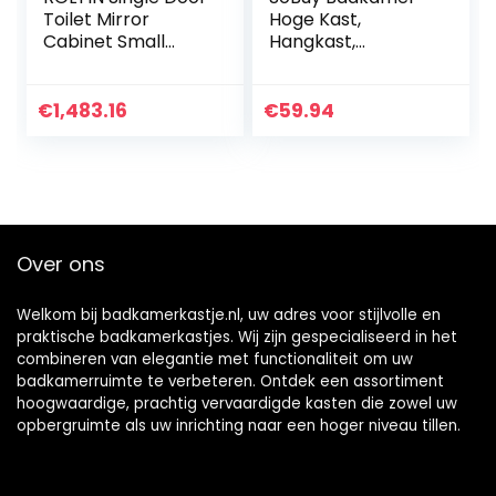
Toilet Mirror
Hoge Kast,
Cabinet Small
Hangkast,
Apartment
Badkamer
Bathroom Storage
Wandkast,
Cabinet Bathroom
Wandcommode,
€
1,483.16
€
59.94
Wall Cabinet
Wandplank,
Bathroom Simple
Spiegelkast,
Mirror Box
Badkamerkast
Hangend, met 2
Planken, 60x15x54
cm, Blanc en
Over ons
Groen, BZR140-GR
Welkom bij badkamerkastje.nl, uw adres voor stijlvolle en
praktische badkamerkastjes. Wij zijn gespecialiseerd in het
combineren van elegantie met functionaliteit om uw
badkamerruimte te verbeteren. Ontdek een assortiment
hoogwaardige, prachtig vervaardigde kasten die zowel uw
opbergruimte als uw inrichting naar een hoger niveau tillen.