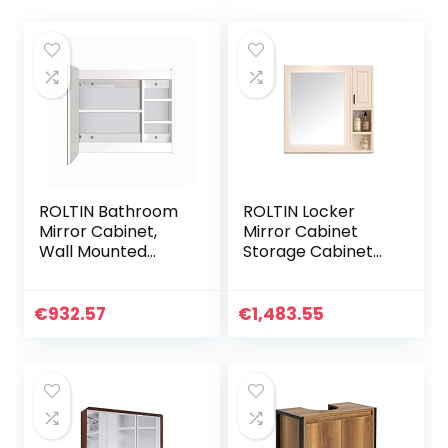
ROLTIN Bathroom
ROLTIN Locker
Mirror Cabinet,
Mirror Cabinet
Wall Mounted
Storage Cabinet
Storage Organizer
Wall- Mounted
with Adjustable
Bathroom Mirror
Shelf in 3 Positions
Bathroom Wall
€
932.57
€
1,483.55
700mmX600mm
Cabinet (Not
Mirrors for
Including Other
Bathroom,Bathroo
Things)
m Cabinet
Organizer,Pedestal
S