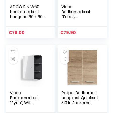
ADGO FIN W60
Vicco
badkamerkast
Badkamerkast
hangend 60 x 60 x
“Eden”,
22,5 cm, wandkast
Antraciet/Artisana
voor badkamer,
al eiken, 40 x 77
wit, badkamerkast
cm
€
78.00
€
79.90
met 2 deuren,
hangkast,
badkamermeubel,
opbergkast,
badkamerkast
Vicco
Pelipal Badkamer
Badkamerkast
hangkast Quickset
“Fynn”, Wit
313 in Sanremo
Hoogglans/Antraci
eiken terra dwars
et, 47.2 x 59.2 cm
replica, 60 cm