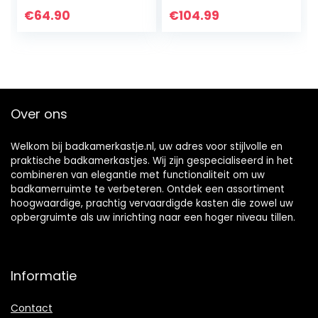
breed | badkamer
€
64.90
€
104.99
wandkast met 2
deuren en 2
legplanken
Over ons
Welkom bij badkamerkastje.nl, uw adres voor stijlvolle en
praktische badkamerkastjes. Wij zijn gespecialiseerd in het
combineren van elegantie met functionaliteit om uw
badkamerruimte te verbeteren. Ontdek een assortiment
hoogwaardige, prachtig vervaardigde kasten die zowel uw
opbergruimte als uw inrichting naar een hoger niveau tillen.
Informatie
Contact