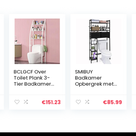
BCLGCF Over
SMIBUY
Toilet Plank 3-
Badkamer
Tier Badkamer
Opbergrek met
Opbergrek
Lade, Bamboe
Wasplank Unit
Over-Te-Toilet
Organizer, voor
Opbergrek,
€
151.23
€
85.99
Noodzakelijke
Vrijstaande
items zoals
Toilet
Handdoeken
Ruimtebespaar
Toiletpapier,
der met 3-Tier
Sterk,
Verstelbare