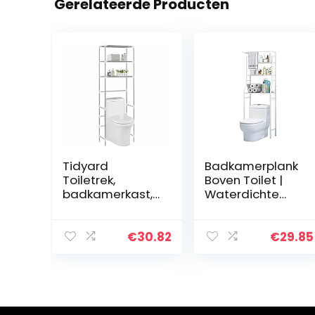
Gerelateerde Producten
Tidyard
Badkamerplank
Toiletrek,
Boven Toilet |
badkamerkast,
Waterdichte
hoge kast,
Opbergplank |
badkamerrek,
Multifunctionele
bovenbouw, 3
Opbergplank |
€
30.82
€
29.85
planken, zilver,
Bespaar Ruimte
53 x 28 x 169 cm
met 3 Planken |
In Hoogte
Verstelbare
Poten