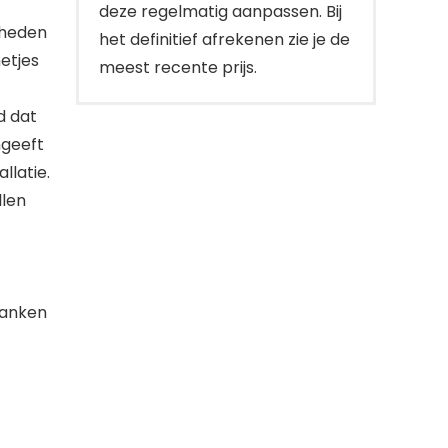
deze regelmatig aanpassen. Bij
dheden
het definitief afrekenen zie je de
etjes
meest recente prijs.
d dat
ngeeft
llatie.
llen
lanken