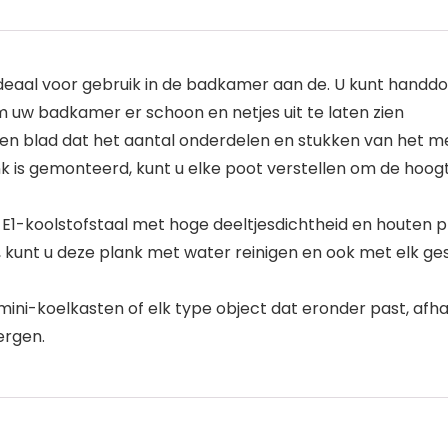
eaal voor gebruik in de badkamer aan de. U kunt handdoe
uw badkamer er schoon en netjes uit te laten zien
n blad dat het aantal onderdelen en stukken van het me
ank is gemonteerd, kunt u elke poot verstellen om de hoo
1-koolstofstaal met hoge deeltjesdichtheid en houten 
kunt u deze plank met water reinigen en ook met elk gesc
mini-koelkasten of elk type object dat eronder past, afha
ergen.