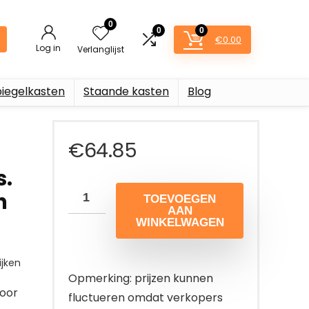
0
0
0
€
0.00
Log in
Verlanglijst
piegelkasten
Staande kasten
Blog
€
64.85
s.
n
TOEVOEGEN
AAN
WINKELWAGEN
jken
Opmerking: prijzen kunnen
voor
fluctueren omdat verkopers