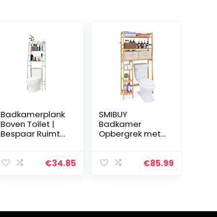
Badkamerplank
SMIBUY
Boven Toilet |
Badkamer
Bespaar Ruimte
Opbergrek met
met 3 Planken |
Lade, Bamboe
Waterdichte
Over-Te-Toilet
Opbergplank | In
Opbergrek,
€
34.85
€
85.99
Hoogte
Vrijstaande
Verstelbare
Toilet
Poten (E5491)
Ruimtebespaar
der met 3-Tier
Verstelbare