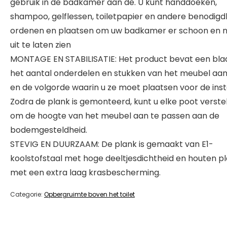
gebruik in de badkamer aan de. U kunt handdoeken,
shampoo, gelflessen, toiletpapier en andere benodig
ordenen en plaatsen om uw badkamer er schoon en n
uit te laten zien
MONTAGE EN STABILISATIE: Het product bevat een bla
het aantal onderdelen en stukken van het meubel aa
en de volgorde waarin u ze moet plaatsen voor de insta
Zodra de plank is gemonteerd, kunt u elke poot verste
om de hoogte van het meubel aan te passen aan de
bodemgesteldheid.
STEVIG EN DUURZAAM: De plank is gemaakt van E1-
koolstofstaal met hoge deeltjesdichtheid en houten p
met een extra laag krasbescherming.
Categorie:
Opbergruimte boven het toilet