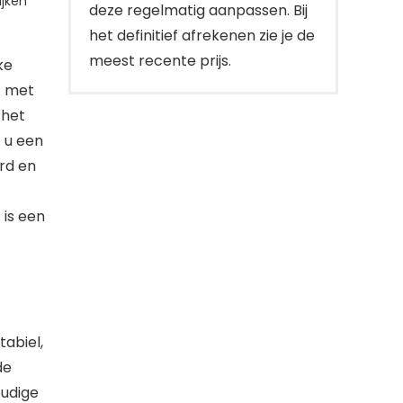
jken
deze regelmatig aanpassen. Bij
het definitief afrekenen zie je de
meest recente prijs.
ke
t met
 het
 u een
rd en
 is een
tabiel,
de
oudige