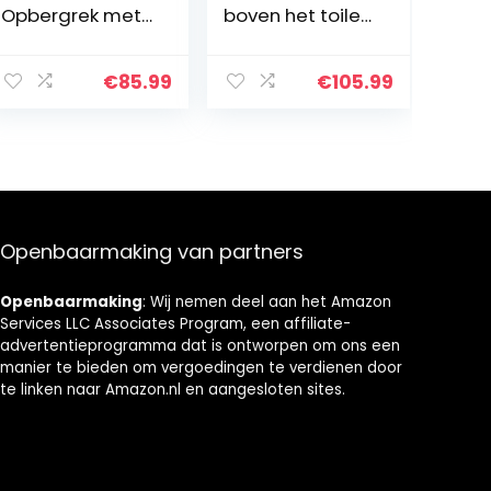
Opbergrek met
boven het toilet
Lade, Bamboe
opbergkast, 2-
Over-Te-Toilet
deurs bamboe
Opbergrek,
kast organizer,
€
85.99
€
105.99
Vrijstaande
vrijstaand
Toilet
ruimtebesparen
Ruimtebespaar
d toiletrek met
der met 3-Tier
verstelbare
Verstelbare
binnenplank en
Planken (Zwart)
open plank
(zwart)
Openbaarmaking van partners
Openbaarmaking
: Wij nemen deel aan het Amazon
Services LLC Associates Program, een affiliate-
advertentieprogramma dat is ontworpen om ons een
manier te bieden om vergoedingen te verdienen door
te linken naar Amazon.nl en aangesloten sites.