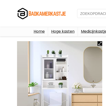
Home
Hoge kasten
Medicijnkastj