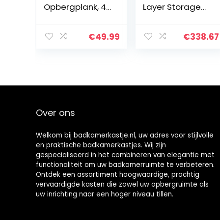
Opbergplank, 4-
Layer Storage
Tier Bamboe
Rack, The Shelf
Rack Organizer,
Above The Floor,
Multifunctionele
The Shelf Above
€
49.99
€
338.67
Rek voor
The Toilet, The
Woonkamer
Sundries
Slaapkamer
Storage Rack,
Keuken (Zwart)
The Punch-Free
Rack,Blauw,60 *
40 * 171cm
Over ons
Welkom bij badkamerkastje.nl, uw adres voor stijlvolle
en praktische badkamerkastjes. Wij zijn
gespecialiseerd in het combineren van elegantie met
functionaliteit om uw badkamerruimte te verbeteren.
Ontdek een assortiment hoogwaardige, prachtig
vervaardigde kasten die zowel uw opbergruimte als
uw inrichting naar een hoger niveau tillen.