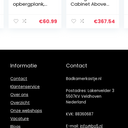
opbergplank,
Cabinet Above
bamboe over-
Toilet, Bathroom
het-toilet
Toilet Storage
organizerrek,
Rack, Multi-
€
60.99
€
367.54
vrijstaand toilet
Storey Narrow
ruimtebesparen
Side Storage
d met 3-laags
Shelf Above,
verstelbare
Floor Magnetic,
planken
Bathroom
(Walnoot)
Storage
Cabinet,zwart,T
Informatie
Contact
hree floors
Contact
Badkamerkastje.nl
Klantenservice
Postadres: Lakenvelder 3
Over ons
5507KV Veldhoven
Nederland
Overzicht
Onze webshops
KVK: 88360687
Vacature
E-mail:
info@bo5.nl
Blogs