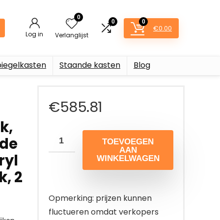
0
0
0
€
0.00
Log in
Verlanglijst
piegelkasten
Staande kasten
Blog
€
585.81
k,
nde
TOEVOEGEN
AAN
ryl
WINKELWAGEN
k, 2
Opmerking: prijzen kunnen
fluctueren omdat verkopers