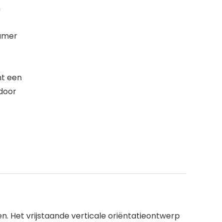
n
kamer
mt een
rdoor
. Het vrijstaande verticale oriëntatieontwerp