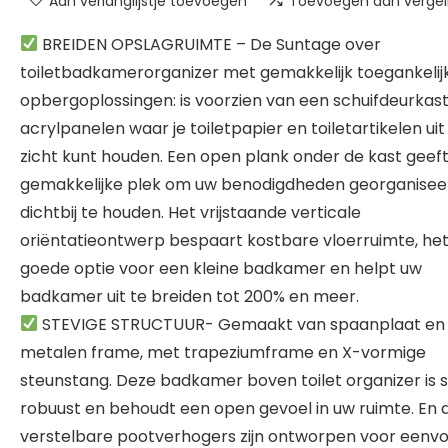
Aan verlanglijstje toevoegen
Toevoegen aan vergeli
BREIDEN OPSLAGRUIMTE – De Suntage over
toiletbadkamerorganizer met gemakkelijk toegankelij
opbergoplossingen: is voorzien van een schuifdeurkas
acrylpanelen waar je toiletpapier en toiletartikelen uit
zicht kunt houden. Een open plank onder de kast geeft
gemakkelijke plek om uw benodigdheden georganisee
dichtbij te houden. Het vrijstaande verticale
oriëntatieontwerp bespaart kostbare vloerruimte, het
goede optie voor een kleine badkamer en helpt uw
badkamer uit te breiden tot 200% en meer.
STEVIGE STRUCTUUR- Gemaakt van spaanplaat en
metalen frame, met trapeziumframe en X-vormige
steunstang. Deze badkamer boven toilet organizer is s
robuust en behoudt een open gevoel in uw ruimte. En 
verstelbare pootverhogers zijn ontworpen voor eenv