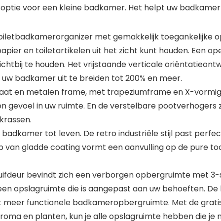
 optie voor een kleine badkamer. Het helpt uw badkamer 
letbadkamerorganizer met gemakkelijk toegankelijke op
apier en toiletartikelen uit het zicht kunt houden. Een o
tbij te houden. Het vrijstaande verticale oriëntatieont
 uw badkamer uit te breiden tot 200% en meer.
t en metalen frame, met trapeziumframe en X-vormige
en gevoel in uw ruimte. En de verstelbare pootverhogers 
krassen.
n badkamer tot leven. De retro industriële stijl past perfe
van gladde coating vormt een aanvulling op de pure to
uifdeur bevindt zich een verborgen opbergruimte met 3
en opslagruimte die is aangepast aan uw behoeften. De
ëert meer functionele badkameropbergruimte. Met de grati
oma en planten, kun je alle opslagruimte hebben die je n