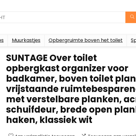
es
Muurkastjes
Opbergruimte boven het toilet
S
SUNTAGE Over toilet
opbergkast organizer voor
badkamer, boven toilet plan
vrijstaande ruimtebespare
met verstelbare planken, ac
schuifdeur, brede open plan
haken, klassiek wit