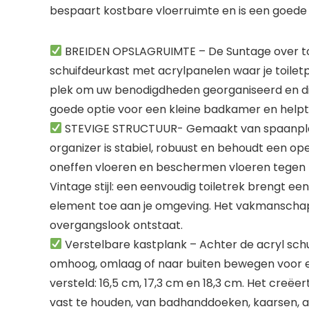
bespaart kostbare vloerruimte en is een goede
BREIDEN OPSLAGRUIMTE – De Suntage over toi
schuifdeurkast met acrylpanelen waar je toiletp
plek om uw benodigdheden georganiseerd en dich
goede optie voor een kleine badkamer en helpt
STEVIGE STRUCTUUR- Gemaakt van spaanplaa
organizer is stabiel, robuust en behoudt een op
oneffen vloeren en beschermen vloeren tegen 
Vintage stijl: een eenvoudig toiletrek brengt ee
element toe aan je omgeving. Het vakmanschap 
overgangslook ontstaat.
Verstelbare kastplank – Achter de acryl sch
omhoog, omlaag of naar buiten bewegen voor e
versteld: 16,5 cm, 17,3 cm en 18,3 cm. Het cre
vast te houden, van badhanddoeken, kaarsen, ar