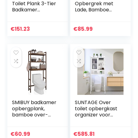
Toilet Plank 3-Tier
Opbergrek met
Badkamer
Lade, Bamboe
Opbergrek
Over-Te-Toilet
Wasplank Unit
Opbergrek,
Organizer, voor
Vrijstaande Toilet
€
151.23
€
85.99
Noodzakelijke
Ruimtebespaarder
items zoals
met 3-Tier
Handdoeken
Verstelbare
Toiletpapier, Sterk,
Planken (Zwart)
Ruimtebesparend
SMIBUY badkamer
SUNTAGE Over
opbergplank,
toilet opbergkast
bamboe over-
organizer voor
het-toilet
badkamer, boven
organizerrek,
toilet plank,
vrijstaand toilet
vrijstaande
€
60.99
€
585.81