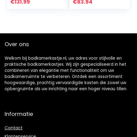
verstelbare
opbergvakken,
€
131.99
€
83.94
planken,
onderstellkast van
badkamerkast,
hout voor
hoge kast, hout,
badkamer en
opbergkast voor
woonkamer (wit)
badkamer, keuken,
woonkamer (grijs)
Over ons
Welkom bij badkamerkastje.nl, uw adres voor stijlvolle en
praktische badkamerkastjes. Wij zijn gespecialiseerd in het
combineren van elegantie met functionaliteit om uw
badkamerruimte te verbeteren. Ontdek een assortiment
hoogwaardige, prachtig vervaardigde kasten die zowel uw
opbergruimte als uw inrichting naar een hoger niveau tillen.
Informatie
Contact
Klantenservice