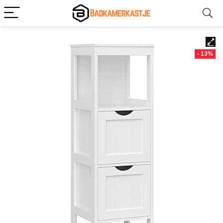
- 13%