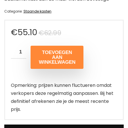
Categorie:
Staande kasten
Oorspronkelijke
Huidige
€
55.10
€
62.99
prijs
prijs
TOEVOEGEN
was:
is:
AAN
WINKELWAGEN
€62.99.
€55.10.
Opmerking: prijzen kunnen fluctueren omdat
verkopers deze regelmatig aanpassen. Bij het
definitief afrekenen zie je de meest recente
prijs.