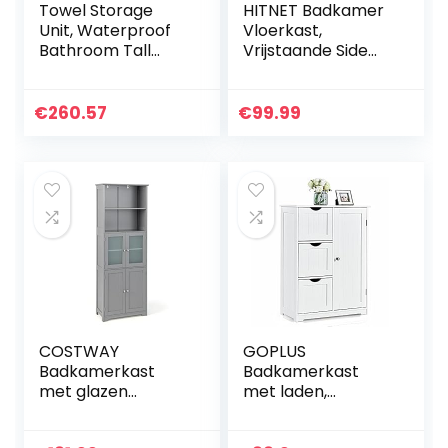
Towel Storage
HITNET Badkamer
Unit, Waterproof
Vloerkast,
Bathroom Tall
Vrijstaande Side
Cabinet, Towel
Opbergkast, Kleine
Storage Unit With
Keuken Pantry
Wheels, Floor
Kast Bamboe met
€
260.57
€
99.99
Standing Display
2 Deuren en Open
Cabinet, Bathroom
Planchet, Zwart
Storage Cabinet
COSTWAY
GOPLUS
Badkamerkast
Badkamerkast
met glazen
met laden,
deuren, 2 open
badkamerkast
vakken en
met 2