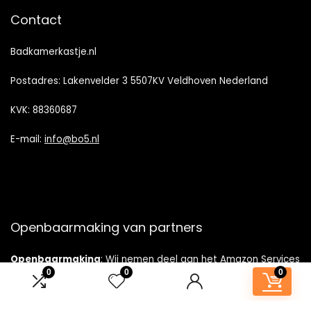
Contact
Badkamerkastje.nl
Postadres: Lakenvelder 3 5507KV Veldhoven Nederland
KVK: 88360687
E-mail:
info@bo5.nl
Openbaarmaking van partners
Openbaarmaking
: Wij nemen deel aan het Amazon Services
LLC Associates Program, een affiliate-
0
0
0
advertentieprogramma dat is ontworpen om ons een manier
te bieden om vergoedingen te verdienen door te linken naar