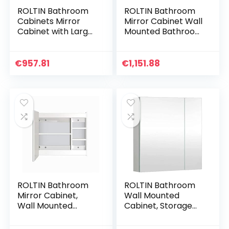
ROLTIN Bathroom
ROLTIN Bathroom
Cabinets Mirror
Mirror Cabinet Wall
Cabinet with Large
Mounted Bathroom
Storage Adjustable
Mirror Storage
Shelves,Double
Cabinet Storage
Mirror Doors
Wall Cabinet (Not
€
957.81
€
1,151.88
Bathroom Cabinet,
Including Other
Wall Cabinet,
Things)
Storage Cupboard,
Wall-Mounted
Storage U
ROLTIN Bathroom
ROLTIN Bathroom
Mirror Cabinet,
Wall Mounted
Wall Mounted
Cabinet, Storage
Storage Organizer
Organizer
with Adjustable
Bathroom Mirror