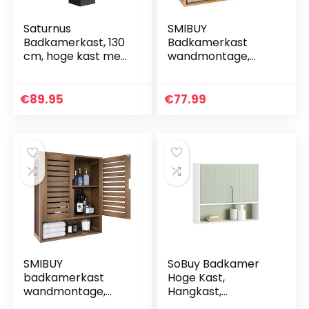
Saturnus
SMIBUY
Badkamerkast, 130
Badkamerkast
cm, hoge kast met
wandmontage,
planken, zwart
bamboe over het
toilet opberg
organizer, space
€
89.95
€
77.99
saver
medicijnkastje met
2 deuren en
verstelbare
planken (natuurlijk)
SMIBUY
SoBuy Badkamer
badkamerkast
Hoge Kast,
wandmontage,
Hangkast,
bamboe over het
Badkamer