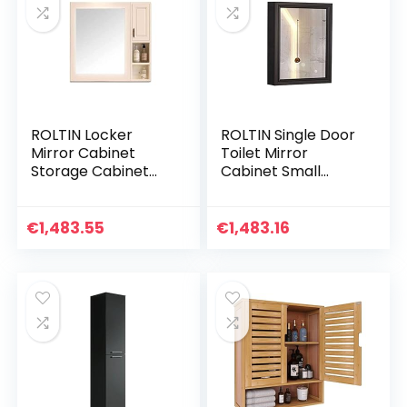
15 * 70cm)
75cm)
ROLTIN Locker
ROLTIN Single Door
Mirror Cabinet
Toilet Mirror
Storage Cabinet
Cabinet Small
Wall- Mounted
Apartment
Bathroom Mirror
Bathroom Storage
Bathroom Wall
Cabinet Bathroom
€
1,483.55
€
1,483.16
Cabinet (Not
Wall Cabinet
Including Other
Bathroom Simple
Things)
Mirror Box