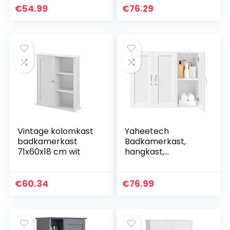
staal
Opbergkasten
€
54.99
€
76.29
Meubel
Opbergmeubel
Spaanplaat
Hoogglans Wit
Vintage kolomkast
Yaheetech
badkamerkast
Badkamerkast,
71x60x18 cm wit
hangkast,
wandkast met 3
deuren,
badkamerkast,
€
60.34
€
76.99
wandrek,
keukenkast met in
hoogte verstelbare
plank voor