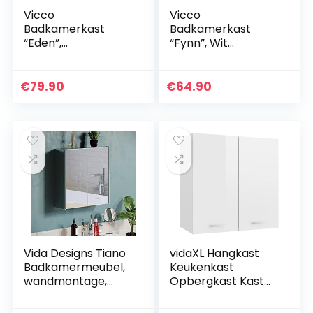
Vicco
Vicco
Badkamerkast
Badkamerkast
“Eden”,
“Fynn”, Wit
Antraciet/Artisana
Hoogglans/Antraci
al eiken, 40 x 77 cm
et, 47.2 x 59.2 cm
€
79.90
€
64.90
Vida Designs Tiano
vidaXL Hangkast
Badkamermeubel,
Keukenkast
wandmontage,
Opbergkast Kast
met dubbele
Keuken Opslagkast
spiegel, roestvrij
Hangkasten Kastje