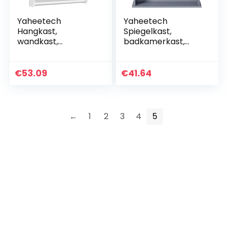
Yaheetech
Yaheetech
Hangkast,
Spiegelkast,
wandkast,
badkamerkast,
keukenkast, 2-
hangkast met
traps
spiegeldeur,
badkamerkast,
badkamerspiegel
€
53.09
€
41.64
opbergkast met in
met planken, grijs
hoogte verstelbare
plank, hout
←
1
2
3
4
5