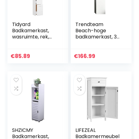
Tidyard
Trendteam
Badkamerkast,
Beach-hoge
wasruimte, rek,
badkamerkast, 35
badkamerkast,
x 157 x 31 cm, in
badmeubel, hoge
rompgrijs
kast,
melamine, front
€
85.89
€
166.99
houtmateriaal, wit,
wit hoogglans met
25 x 25 x 170 cm
veel opbergruimte
SHZICMY
LIFEZEAL
Badkamerkast,
Badkamermeubel