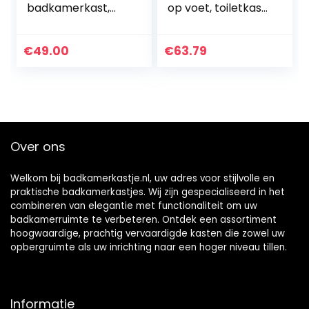
badkamerkast,
op voet, toiletkast
hoge kast, staande
van MDF, met lade
badkamerkast,
en verstelbare
badkamermeubel
planken, 35,5 x
€
49.00
€
63.79
met voeten, smal,
30,5 x 88 cm, lage
hoge
zuilkast voor
badkamerkast,
woonkamer,
modern in wit, 80 x
keuken en hal
20 x 20 cm
(wit)
Over ons
Welkom bij badkamerkastje.nl, uw adres voor stijlvolle en
praktische badkamerkastjes. Wij zijn gespecialiseerd in het
combineren van elegantie met functionaliteit om uw
badkamerruimte te verbeteren. Ontdek een assortiment
hoogwaardige, prachtig vervaardigde kasten die zowel uw
opbergruimte als uw inrichting naar een hoger niveau tillen.
Informatie