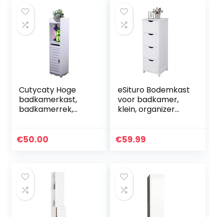
Cutycaty Hoge
eSituro Bodemkast
badkamerkast,
voor badkamer,
badkamerrek,
klein, organizer
badkamerrek,
voor zijladen met 4
badkamermeubel
manden, MDF, wit,
met 1 lade voor
28 x 29 x 82 cm
€
50.00
€
59.99
toiletpapier, open
vak, klassiek wit, 20
x 20 x 80 cm