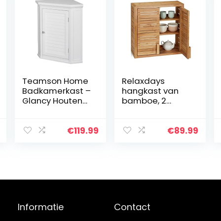
Teamson Home
Relaxdays
Badkamerkast –
hangkast van
Glancy Houten
bamboe, 2
Muurbevestiging
deuren,
Hoekkast Met
legplanken, HBD
Deur en Planken
56,5 x 56 x 21 cm,
€
119.99
€
89.99
– Wit
muurkast
badkamer,
kleine wandkast,
naturel
Informatie
Contact