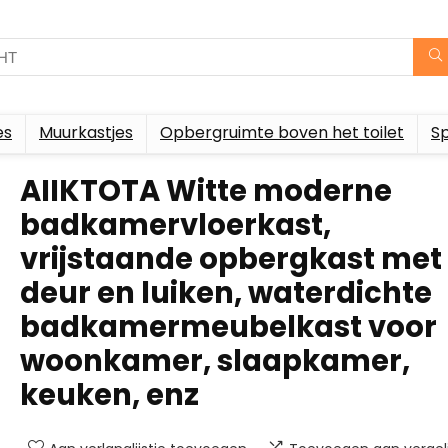
es
Muurkastjes
Opbergruimte boven het toilet
S
AIIKTOTA Witte moderne
badkamervloerkast,
vrijstaande opbergkast met
deur en luiken, waterdichte
badkamermeubelkast voor
woonkamer, slaapkamer,
keuken, enz