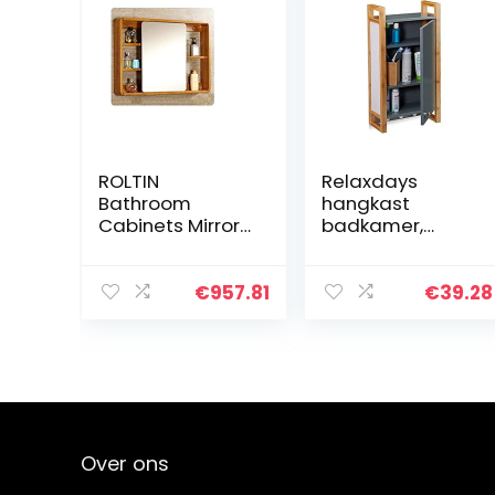
ROLTIN
Relaxdays
Bathroom
hangkast
Cabinets Mirror
badkamer,
Cabinet with
wandkast met
Large Storage
bamboe frame,
Adjustable
3 vakken en 3
€
957.81
€
39.28
Shelves,Double
ophangknoppen
Mirror Doors
, HBD 58 x 31,5 x
Bathroom
15 cm,
Cabinet, Wall
donkergrijs
Cabinet,
Storage
Cupboard, Wall-
Over ons
Mounted
Storage U