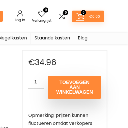
0
0
0
€
0.00
Log in
Verlanglijst
piegelkasten
Staande kasten
Blog
€
34.96
TOEVOEGEN
AAN
WINKELWAGEN
Opmerking: prijzen kunnen
fluctueren omdat verkopers