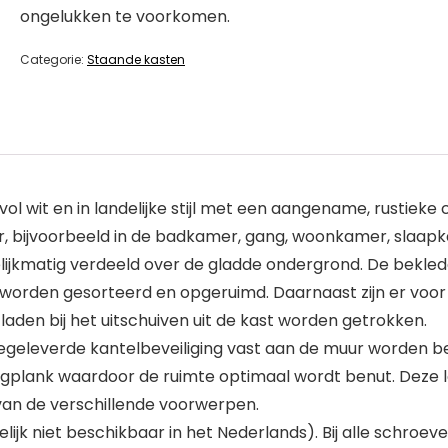
ongelukken te voorkomen.
Categorie:
Staande kasten
kvol wit en in landelijke stijl met een aangename, rustiek
r, bijvoorbeeld in de badkamer, gang, woonkamer, slaapk
is gelijkmatig verdeeld over de gladde ondergrond. De bek
orden gesorteerd en opgeruimd. Daarnaast zijn er voor al
aden bij het uitschuiven uit de kast worden getrokken.
eegeleverde kantelbeveiliging vast aan de muur worden 
gplank waardoor de ruimte optimaal wordt benut. Deze l
van de verschillende voorwerpen.
lijk niet beschikbaar in het Nederlands). Bij alle schroev