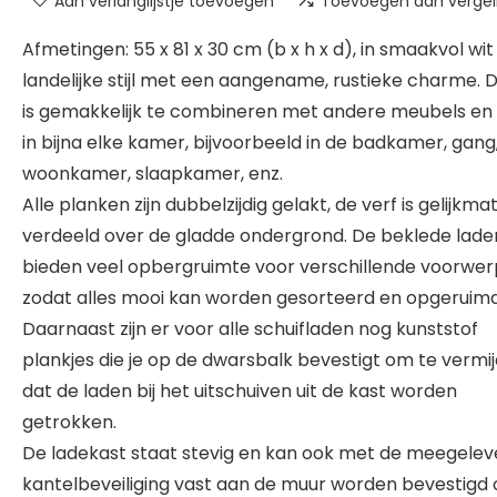
Aan verlanglijstje toevoegen
Toevoegen aan vergeli
Afmetingen: 55 x 81 x 30 cm (b x h x d), in smaakvol wit
landelijke stijl met een aangename, rustieke charme. 
is gemakkelijk te combineren met andere meubels en
in bijna elke kamer, bijvoorbeeld in de badkamer, gang
woonkamer, slaapkamer, enz.
Alle planken zijn dubbelzijdig gelakt, de verf is gelijkmat
verdeeld over de gladde ondergrond. De beklede lade
bieden veel opbergruimte voor verschillende voorwe
zodat alles mooi kan worden gesorteerd en opgeruimd
Daarnaast zijn er voor alle schuifladen nog kunststof
plankjes die je op de dwarsbalk bevestigt om te vermi
dat de laden bij het uitschuiven uit de kast worden
getrokken.
De ladekast staat stevig en kan ook met de meegele
kantelbeveiliging vast aan de muur worden bevestigd