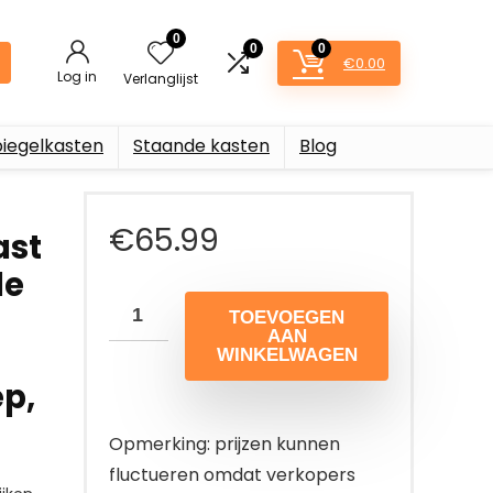
0
0
0
€
0.00
Log in
Verlanglijst
piegelkasten
Staande kasten
Blog
€
65.99
ast
de
TOEVOEGEN
AAN
WINKELWAGEN
ep,
Opmerking: prijzen kunnen
fluctueren omdat verkopers