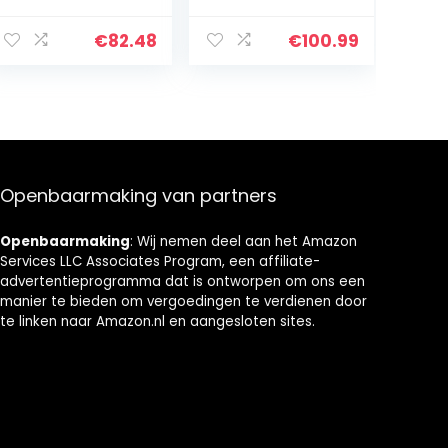
badkamerkast,
Keuken Keuken
staande kast
Kast Eenheid
€
82.48
€
100.99
met lade,
met Deuren en 2
keukenmeubels,
Verwijderbare
woonkamer,
Planken, Zij
ruimtebesparen
Opberg
d, 60 x 30 x 81
Organisator
cm, 3 kleuren
Bamboe,
(grijs)
Walnoot
Openbaarmaking van partners
Openbaarmaking
: Wij nemen deel aan het Amazon
Services LLC Associates Program, een affiliate-
advertentieprogramma dat is ontworpen om ons een
manier te bieden om vergoedingen te verdienen door
te linken naar Amazon.nl en aangesloten sites.