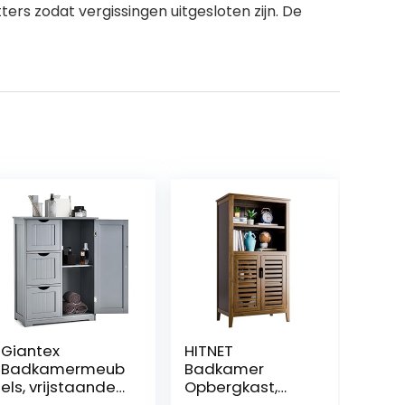
ers zodat vergissingen uitgesloten zijn. De
Giantex
HITNET
Badkamermeub
Badkamer
els, vrijstaande
Opbergkast,
kledingkast,
Vloer Staand