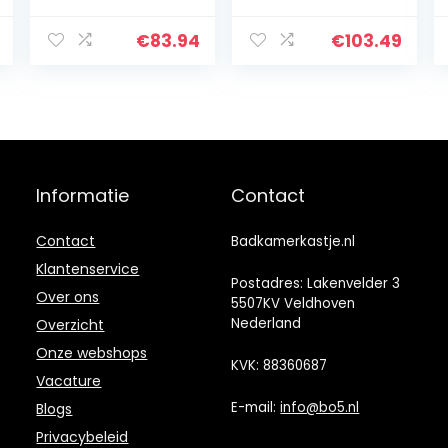
met 2
plank,
opbergvakken,
keukenkast,
€
83.94
€
103.49
onderstellkast
opbergkast voor
van hout voor
badkamer en
badkamer en
woonkamer, 60
woonkamer
x 32 x 81 cm
(wit)
Informatie
Contact
Contact
Badkamerkastje.nl
Klantenservice
Postadres: Lakenvelder 3
Over ons
5507KV Veldhoven
Nederland
Overzicht
Onze webshops
KVK: 88360687
Vacature
E-mail:
info@bo5.nl
Blogs
Privacybeleid