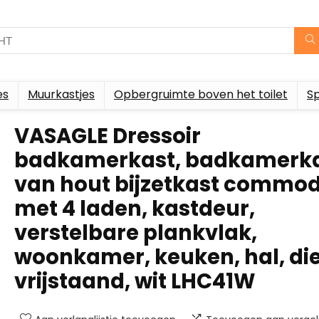
es
Muurkastjes
Opbergruimte boven het toilet
S
VASAGLE Dressoir
badkamerkast, badkamerk
van hout bijzetkast commo
met 4 laden, kastdeur,
verstelbare plankvlak,
woonkamer, keuken, hal, di
vrijstaand, wit LHC41W