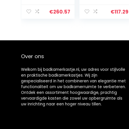
Storage Unit
x 30 x 109 cm,
With Wheels,
vrijstaande
€
260.57
€
117.29
Floor Standing
middenkast van
Display Cabinet,
MDF, opbergkast
Bathroom
voor
Storage
woonkamer,
Cabinet
toilet,
slaapkamer,
keuken (grijs)
Over ons
Welkom bij badkamerkastje.nl, uw adres voor stijlvolle
en praktische badkamerkastjes. Wij zijn
gespecialiseerd in het combineren van elegantie met
functionaliteit om uw badkamerruimte te verbeteren.
Ontdek een assortiment hoogwaardige, prachtig
vervaardigde kasten die zowel uw opbergruimte als
uw inrichting naar een hoger niveau tillen.