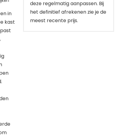
jken
deze regelmatig aanpassen. Bij
het definitief afrekenen zie je de
 en in
meest recente prijs.
De kast
 past
,
ig
n
rpen
.
jden
verde
 om