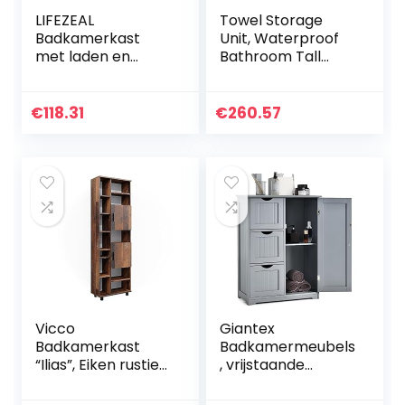
LIFEZEAL
Towel Storage
Badkamerkast
Unit, Waterproof
met laden en
Bathroom Tall
verstelbare
Cabinet, Towel
planken,
Storage Unit With
opbergkast op
Wheels, Floor
€
118.31
€
260.57
houten voet,
Standing Display
moderne hoge
Cabinet, Bathroom
kast voor keuken,
Storage Cabinet
woonkamer,
badkamer, 60 x 30
x 109 cm (grijs)
Vicco
Giantex
Badkamerkast
Badkamermeubels
“Ilias”, Eiken rustiek,
, vrijstaande
60 x 190 cm met
kledingkast,
deuren en open
badkamerkast,