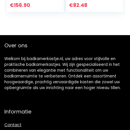
vakken
staande kast met
€
156.90
€
82.48
lade,
keukenmeubels,
woonkamer,
ruimtebesparend,
60 x 30 x 81 cm, 3
kleuren (grijs)
Over ons
Welkom bij badkamerkastje.nl, uw adres voor stijlvolle en
praktische badkamerkastjes. Wij zijn gespecialiseerd in het
combineren van elegantie met functionaliteit om uw
badkamerruimte te verbeteren. Ontdek een assortiment
hoogwaardige, prachtig vervaardigde kasten die zowel uw
opbergruimte als uw inrichting naar een hoger niveau tillen.
Informatie
Contact