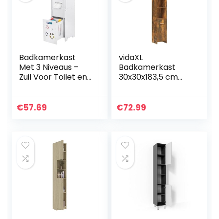
Badkamerkast
vidaXL
Met 3 Niveaus –
Badkamerkast
Zuil Voor Toilet en
30x30x183,5 cm
Opbergen in de
bewerkt hout
Badkamer
gerookt
eikenkleurig,
€
57.69
€
72.99
badkamer kast,
opbergoplossing,
kastje,
badkamerkastje,
kast, hoge kast