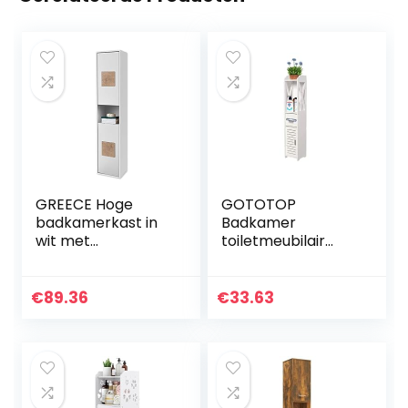
GREECE Hoge
GOTOTOP
badkamerkast in
Badkamer
wit met
toiletmeubilair
hersenhouten
vloerstaande kast
applicaties,
wit houten kast
badkamerkast
plank weefsel
€
89.36
€
33.63
met veel
opbergrek, 80 x
opbergruimte, 40
15,5 x 15,5 cm
x 190 x 30 cm (b x h
x d)