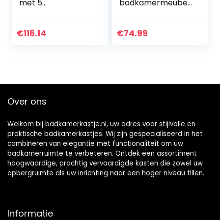
met 5
badkamermeubel,
verdiepingen, hoge
zijkast met 4
kast met glazen
laden, kastdeur &
deuren,
verstelbare
€
116.14
€
74.99
badkamerkast,
planken voor
opbergkast voor
badkamer
woonkamer,
woonkamer
badkamer en
keuken
keuken, 60 × 30 ×
slaapkamer
108 cm (wit)
30x55x82cm Wit
Over ons
Welkom bij badkamerkastje.nl, uw adres voor stijlvolle en
praktische badkamerkastjes. Wij zijn gespecialiseerd in het
combineren van elegantie met functionaliteit om uw
badkamerruimte te verbeteren. Ontdek een assortiment
hoogwaardige, prachtig vervaardigde kasten die zowel uw
opbergruimte als uw inrichting naar een hoger niveau tillen.
Informatie