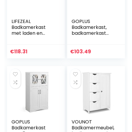
LIFEZEAL
GOPLUS
Badkamerkast
Badkamerkast,
met laden en
badkamerkast
verstelbare
met verstelbare
planken,
plank, keukenkast,
opbergkast op
opbergkast voor
€
118.31
€
103.49
houten voet,
badkamer en
moderne hoge
woonkamer, 60 x
kast voor keuken,
32 x 81 cm
woonkamer,
badkamer, 60 x 30
x 109 cm (grijs)
GOPLUS
VOUNOT
Badkamerkast
Badkamermeubel,